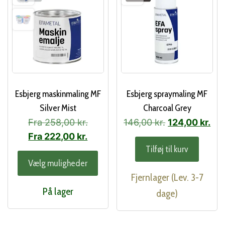
på
vare
Esbjerg maskinmaling MF
Esbjerg spraymaling MF
Silver Mist
Charcoal Grey
Den
De
Fra
258,00
kr.
146,00
kr.
124,00
kr.
oprindelige
akt
Fra
222,00
kr.
Tilføj til kurv
pris
pri
Dette
Vælg muligheder
var:
er:
vare
Fjernlager (Lev. 3-7
146,00 kr..
124
har
På lager
dage)
flere
varianter.