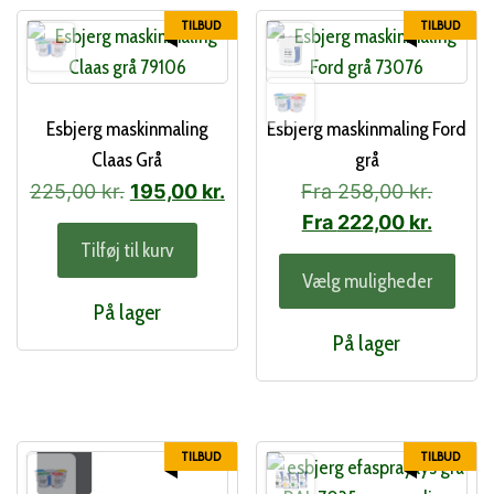
TILBUD
TILBUD
Esbjerg maskinmaling
Esbjerg maskinmaling Ford
Claas Grå
grå
Den
Den
225,00
kr.
195,00
kr.
Fra
258,00
kr.
oprindelige
aktuelle
Fra
222,00
kr.
Tilføj til kurv
pris
pris
Dett
Vælg muligheder
var:
er:
vare
På lager
225,00 kr..
195,00 kr..
har
På lager
flere
varia
Muli
kan
TILBUD
TILBUD
vælg