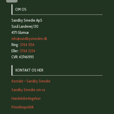
på
OM OS
varesiden
Sandby Smedie ApS
Suså Landevej 130
4171 Glumsø
info@sandbysmeden.dk
Ring :
5764 3154
Eller :
5764 3254
CVR: 43746995
KONTAKT OS HER
Kontakt – Sandby Smedie
Sandby Smedie om os
Handelsbetingelser
Privatlivspolitik