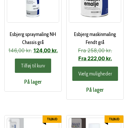
Esbjerg spraymaling NH
Esbjerg maskinmaling
Chassis grå
Fendt grå
Den
Den
146,00
kr.
124,00
kr.
Fra
258,00
kr.
oprindelige
aktuelle
Fra
222,00
kr.
Tilføj til kurv
pris
pris
Dett
Vælg muligheder
var:
er:
vare
På lager
146,00 kr..
124,00 kr..
har
På lager
flere
varia
Muli
kan
TILBUD
TILBUD
vælg