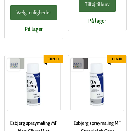
Tilføj til kurv
pris
pri
Dette
Vælg muligheder
var:
er:
vare
På lager
346,00 kr..
294
har
På lager
flere
varianter.
Mulighederne
kan
TILBUD
TILBUD
vælges
på
varesiden
Esbjerg spraymaling MF
Esbjerg spraymaling MF