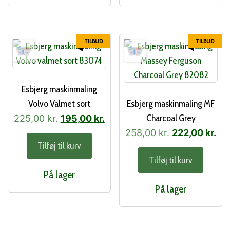
TILBUD
TILBUD
Esbjerg maskinmaling
Volvo Valmet sort
Esbjerg maskinmaling MF
Charcoal Grey
Den
Den
225,00
kr.
195,00
kr.
oprindelige
aktuelle
Den
De
258,00
kr.
222,00
kr.
Tilføj til kurv
pris
pris
oprindelige
akt
Tilføj til kurv
var:
er:
pris
pri
På lager
225,00 kr..
195,00 kr..
var:
er:
På lager
258,00 kr..
222