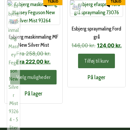
TILBUD
TILBUD
Esbjerg spraymaling Ford
Esbjerg maskinmaling MF
grå
New Silver Mist
Den
De
146,00
kr.
124,00
kr.
oprindelige
akt
Fra
258,00
kr.
Tilføj til kurv
pris
pri
Fra
222,00
kr.
var:
er:
Dette
På lager
Vælg muligheder
146,00 kr..
124
vare
har
På lager
flere
varianter.
Mulighederne
kan
vælges