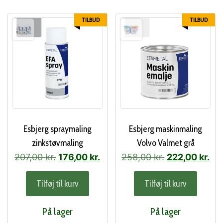
Mulighederne
kan
TILBUD
TILBUD
vælges
på
varesiden
Esbjerg spraymaling
Esbjerg maskinmaling
zinkstøvmaling
Volvo Valmet grå
Den
Den
Den
De
207,00
kr.
176,00
kr.
258,00
kr.
222,00
kr.
oprindelige
aktuelle
oprindelige
akt
Tilføj til kurv
Tilføj til kurv
pris
pris
pris
pri
var:
er:
var:
er:
På lager
På lager
207,00 kr..
176,00 kr..
258,00 kr..
222