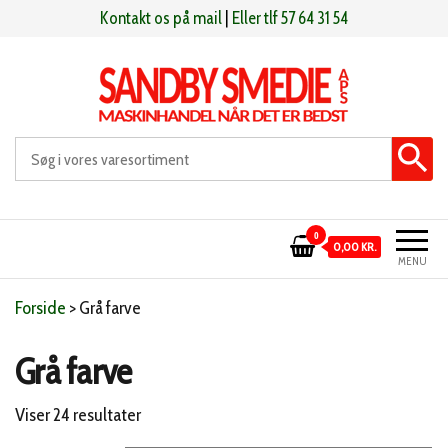
Videre
Kontakt os på mail
|
Eller tlf 57 64 31 54
til
indhold
Sandby smeden
Maskinhandel når det er bedst
0
0,00 KR.
MENU
Forside
>
Grå farve
Grå farve
Sorteret
Viser 24 resultater
efter