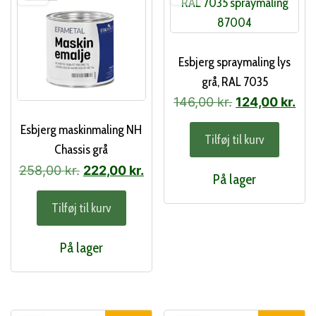
på
vare
Esbjerg spraymaling lys
grå, RAL 7035
Den
De
146,00
kr.
124,00
kr.
oprindelige
akt
Esbjerg maskinmaling NH
Tilføj til kurv
pris
pri
Chassis grå
var:
er:
Den
Den
258,00
kr.
222,00
kr.
På lager
146,00 kr..
124
oprindelige
aktuelle
Tilføj til kurv
pris
pris
var:
er:
På lager
258,00 kr..
222,00 kr..