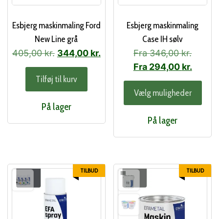
Esbjerg maskinmaling Ford
Esbjerg maskinmaling
New Line grå
Case IH sølv
Den
Den
405,00
kr.
344,00
kr.
Fra
346,00
kr.
oprindelige
aktuelle
Fra
294,00
kr.
Tilføj til kurv
pris
pris
Dett
Vælg muligheder
var:
er:
vare
På lager
405,00 kr..
344,00 kr..
har
På lager
flere
varia
Muli
kan
TILBUD
TILBUD
vælg
på
vare