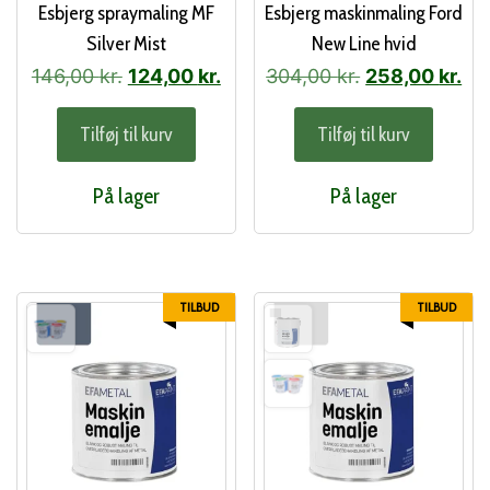
Esbjerg spraymaling MF
Esbjerg maskinmaling Ford
Silver Mist
New Line hvid
Den
Den
Den
De
146,00
kr.
124,00
kr.
304,00
kr.
258,00
kr.
oprindelige
aktuelle
oprindelige
akt
Tilføj til kurv
Tilføj til kurv
pris
pris
pris
pri
var:
er:
var:
er:
På lager
På lager
146,00 kr..
124,00 kr..
304,00 kr..
258
TILBUD
TILBUD