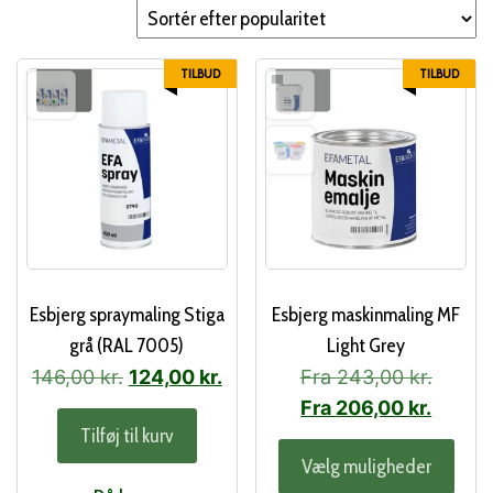
popularitet
TILBUD
TILBUD
Esbjerg spraymaling Stiga
Esbjerg maskinmaling MF
grå (RAL 7005)
Light Grey
Den
Den
146,00
kr.
124,00
kr.
Fra
243,00
kr.
oprindelige
aktuelle
Fra
206,00
kr.
Tilføj til kurv
pris
pris
Dett
Vælg muligheder
var:
er:
vare