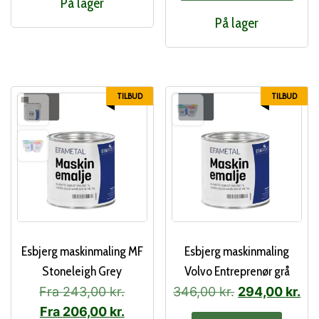
På lager
146,00 kr..
124,00 kr..
har
På lager
flere
varia
Muli
kan
TILBUD
TILBUD
vælg
på
vare
Esbjerg maskinmaling MF
Esbjerg maskinmaling
Stoneleigh Grey
Volvo Entreprenør grå
Den
De
Fra
243,00
kr.
346,00
kr.
294,00
kr.
oprindelige
akt
Fra
206,00
kr.