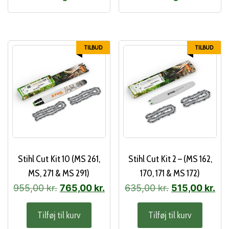
TILBUD
TILBUD
Stihl Cut Kit 10 (MS 261,
Stihl Cut Kit 2 – (MS 162,
MS, 271 & MS 291)
170, 171 & MS 172)
Den
Den
Den
De
955,00
kr.
765,00
kr.
635,00
kr.
515,00
kr.
oprindelige
aktuelle
oprindelige
akt
Tilføj til kurv
Tilføj til kurv
pris
pris
pris
pri