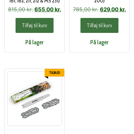
181, 182, 211, 212 & MS 231)
200)
Den
Den
Den
De
815,00
kr.
655,00
kr.
785,00
kr.
629,00
kr.
oprindelige
aktuelle
oprindelige
akt
Tilføj til kurv
Tilføj til kurv
pris
pris
pris
pri
var:
er:
var:
er:
På lager
På lager
815,00 kr..
655,00 kr..
785,00 kr..
629
TILBUD