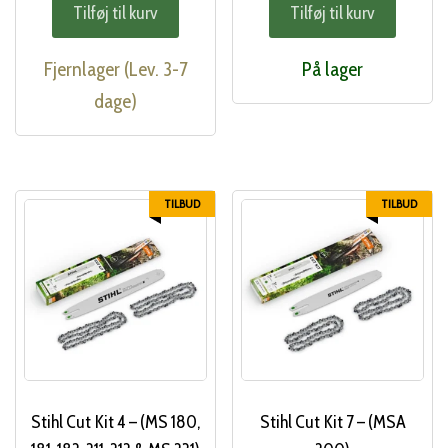
Tilføj til kurv
Tilføj til kurv
pris
pris
pris
pri
var:
er:
var:
er:
Fjernlager (Lev. 3-7
På lager
425,00 kr..
369,00 kr..
815,00 kr..
649
dage)
TILBUD
TILBUD
Stihl Cut Kit 4 – (MS 180,
Stihl Cut Kit 7 – (MSA