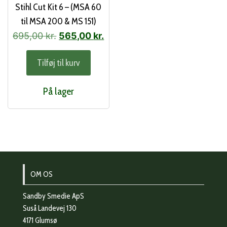
Stihl Cut Kit 6 – (MSA 60
til MSA 200 & MS 151)
Den
Den
695,00
kr.
565,00
kr.
oprindelige
aktuelle
Tilføj til kurv
pris
pris
var:
er:
På lager
695,00 kr..
565,00 kr..
OM OS
Sandby Smedie ApS
Suså Landevej 130
4171 Glumsø