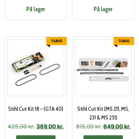
var:
er:
var:
er:
På lager
På lager
955,00 kr..
765,00 kr..
635,00 kr..
515
TILBUD
TILBUD
Stihl Cut Kit 18 – (GTA 40)
Stihl Cut Kit (MS 211, MS,
231 & MS 251)
Den
Den
Den
De
425,00
kr.
369,00
kr.
815,00
kr.
649,00
kr.
oprindelige
aktuelle
oprindelige
akt