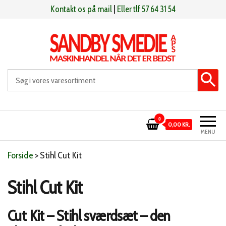
Videre
Kontakt os på mail
|
Eller tlf 57 64 31 54
til
indhold
Sandby smeden
Maskinhandel når det er bedst
0
0,00 KR.
MENU
Forside
>
Stihl Cut Kit
Stihl Cut Kit
Cut Kit – Stihl sværdsæt – den