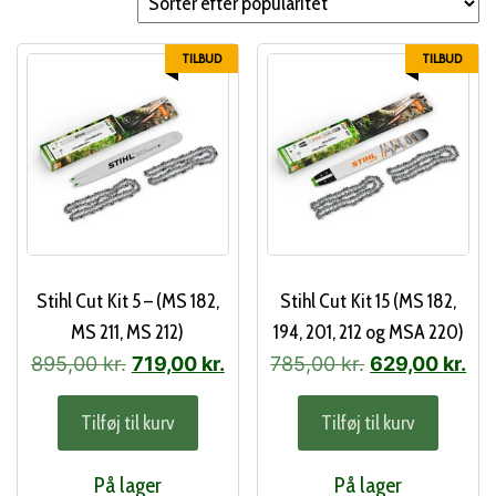
popularitet
TILBUD
TILBUD
Stihl Cut Kit 5 – (MS 182,
Stihl Cut Kit 15 (MS 182,
MS 211, MS 212)
194, 201, 212 og MSA 220)
Den
Den
Den
De
895,00
kr.
719,00
kr.
785,00
kr.
629,00
kr.
oprindelige
aktuelle
oprindelige
akt
Tilføj til kurv
Tilføj til kurv
pris
pris
pris
pri
var:
er:
var:
er:
På lager
På lager
895,00 kr..
719,00 kr..
785,00 kr..
629