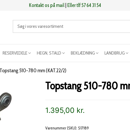
Kontakt os på mail
|
Eller tlf 57 64 31 54
RESERVEDELE
HEGN, STALD
BEKLÆDNING
LANDBRUG
Topstang 510-780 mm (KAT.22/2)
Topstang 510-780 mm
1.395,00
kr.
Varenummer (SKU):
S17189