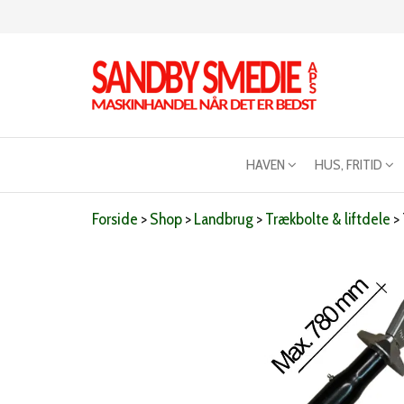
Videre
til
indhold
Sandby
Maskinhandel
når det er
smeden
bedst
HAVEN
HUS, FRITID
Forside
>
Shop
>
Landbrug
>
Trækbolte & liftdele
>