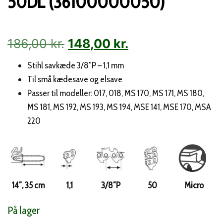
50DL (36100000050)
Den
Den
186,00
kr.
148,00
kr.
oprindelige
aktuelle
Stihl savkæde 3/8″P – 1,1 mm
Til små kædesave og elsave
pris
pris
Passer til modeller: 017, 018, MS 170, MS 171, MS 180,
var:
er:
MS 181, MS 192, MS 193, MS 194, MSE 141, MSE 170, MSA
186,00 kr..
148,00 kr..
220
14″, 35 cm
1,1
3/8″P
50
Micro
På lager