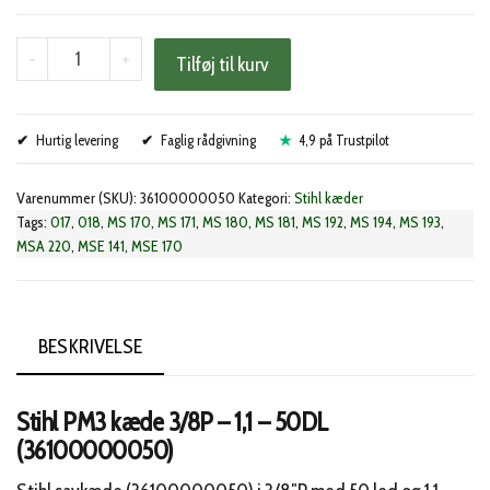
Stihl
-
+
Tilføj til kurv
PM3
kæde
Hurtig levering
3/8P
Faglig rådgivning
4,9 på Trustpilot
-
Varenummer (SKU):
36100000050
Kategori:
Stihl kæder
1,1
Tags:
017
,
018
,
MS 170
,
MS 171
,
MS 180
,
MS 181
,
MS 192
,
MS 194
,
MS 193
,
-
MSA 220
,
MSE 141
,
MSE 170
50DL
(36100000050)
antal
BESKRIVELSE
Stihl PM3 kæde 3/8P – 1,1 – 50DL
(36100000050)