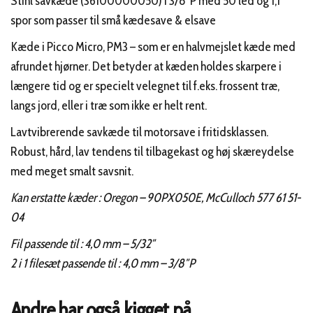
Stihl savkæde (36100000050) i 3/8″P med 50 led og 1,1
spor som passer til små kædesave & elsave
Kæde i Picco Micro, PM3 – som er en halvmejslet kæde med
afrundet hjørner. Det betyder at kæden holdes skarpere i
længere tid og er specielt velegnet til f.eks. frossent træ,
langs jord, eller i træ som ikke er helt rent.
Lavtvibrerende savkæde til motorsave i fritidsklassen.
Robust, hård, lav tendens til tilbagekast og høj skæreydelse
med meget smalt savsnit.
Kan erstatte kæder : Oregon – 90PX050E, McCulloch 577 61 51-
04
Fil passende til : 4,0 mm – 5/32″
2 i 1 filesæt passende til : 4,0 mm – 3/8″P
Andre har også kigget på