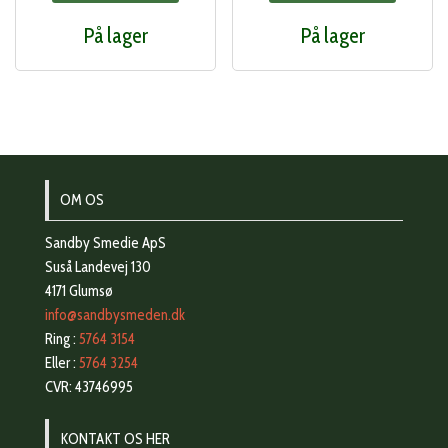
var:
er:
var:
er:
På lager
På lager
237,00 kr..
190,00 kr..
285,00 kr..
228
OM OS
Sandby Smedie ApS
Suså Landevej 130
4171 Glumsø
info@sandbysmeden.dk
Ring :
5764 3154
Eller :
5764 3254
CVR: 43746995
KONTAKT OS HER