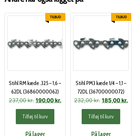
TILBUD
TILBUD
Stihl RM kæde .325 – 1,6 –
Stihl PM3 kæde 1/4 – 1,1 –
62DL (36860000062)
72DL (36700000072)
Den
Den
Den
De
237,00
kr.
190,00
kr.
232,00
kr.
185,00
kr.
oprindelige
aktuelle
oprindelige
akt
Tilføj til kurv
Tilføj til kurv
pris
pris
pris
pri
var:
er:
var:
er:
På lager
På lager
237,00 kr..
190,00 kr..
232,00 kr..
185