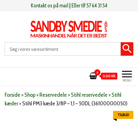
Videre
Kontakt os på mail
|
Eller tlf 57 64 31 54
til
indhold
Sandby smeden
Maskinhandel når det er bedst
0
0,00 KR.
MENU
Forside
>
Shop
>
Reservedele
>
Stihl reservedele
>
Stihl
kæder
>
Stihl PM3 kæde 3/8P – 1,1 – 50DL (36100000050)
TILBUD