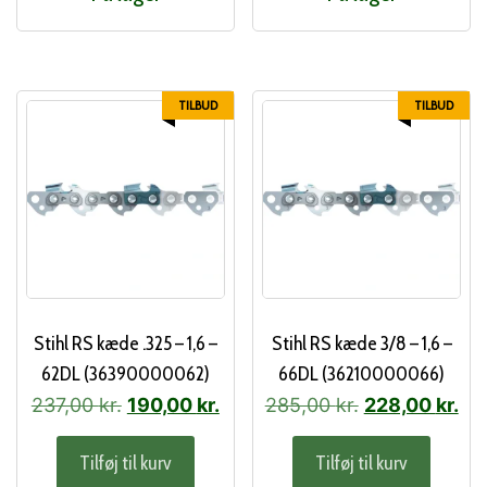
TILBUD
TILBUD
Stihl RS kæde .325 – 1,6 –
Stihl RS kæde 3/8 – 1,6 –
62DL (36390000062)
66DL (36210000066)
Den
Den
Den
De
237,00
kr.
190,00
kr.
285,00
kr.
228,00
kr.
oprindelige
aktuelle
oprindelige
akt
Tilføj til kurv
Tilføj til kurv
pris
pris
pris
pri