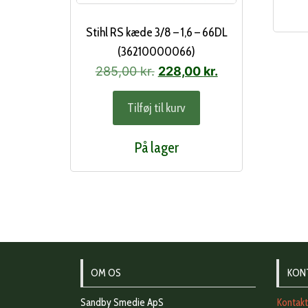
Stihl RS kæde 3/8 – 1,6 – 66DL
(36210000066)
Den
Den
285,00
kr.
228,00
kr.
oprindelige
aktuelle
Tilføj til kurv
pris
pris
var:
er:
På lager
285,00 kr..
228,00 kr..
OM OS
KON
Sandby Smedie ApS
Kontak