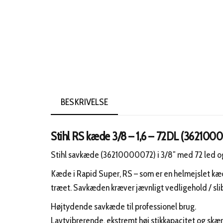
BESKRIVELSE
Stihl RS kæde 3/8 – 1,6 – 72DL (362100
Stihl savkæde (36210000072) i 3/8″ med 72 led og
Kæde i Rapid Super, RS – som er en helmejslet kæd
træet. Savkæden kræver jævnligt vedligehold / sli
Højtydende savkæde til professionel brug.
Lavtvibrerende, ekstremt høj stikkapacitet og skæ