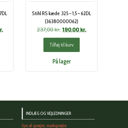
67DL
Stihl RS kæde .325 – 1,5 – 62DL
(36380000062)
Den
Den
Den
r.
237,00
kr.
190,00
kr.
ge
aktuelle
oprindelige
aktuelle
Tilføj til kurv
pris
pris
pris
er:
var:
er:
På lager
..
204,00 kr..
237,00 kr..
190,00 kr..
INDLÆG OG VEJLEDNINGER
Syn af sprøjte, marksprøjte