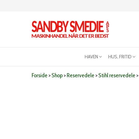
Videre
til
indhold
Sandby
Maskinhandel
når det er
smeden
bedst
HAVEN
HUS, FRITID
Forside
>
Shop
>
Reservedele
>
Stihl reservedele