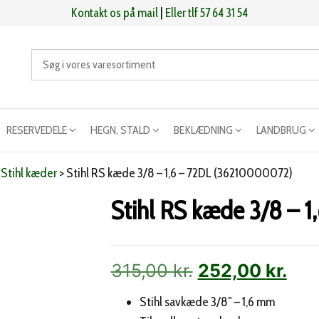
Kontakt os på mail
|
Eller tlf 57 64 31 54
RESERVEDELE
HEGN, STALD
BEKLÆDNING
LANDBRUG
>
Stihl kæder
>
Stihl RS kæde 3/8 – 1,6 – 72DL (36210000072)
Stihl RS kæde 3/8 – 
Den
De
315,00
kr.
252,00
kr.
oprindelige
akt
Stihl savkæde 3/8″ – 1,6 mm