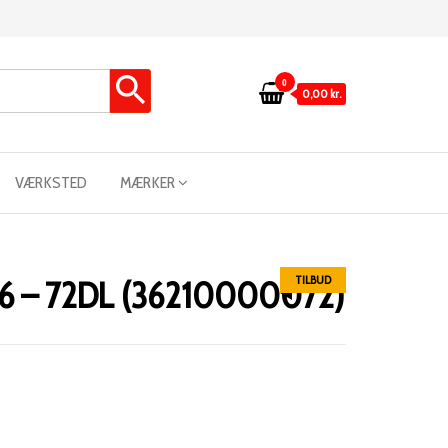
0
0,00 kr.
VÆRKSTED
MÆRKER
TILBUD
1,6 – 72DL (36210000072)
n
uelle