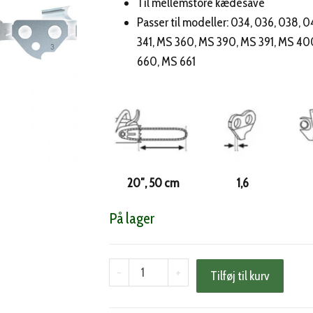
Til mellemstore kædesave
pris
pris
Passer til modeller: 034, 036, 038, 0
var:
er:
341, MS 360, MS 390, MS 391, MS 40
315,00 kr..
252,
660, MS 661
20″, 50 cm
1,6
På lager
Stihl
-
+
Tilføj til kurv
RS
kæde