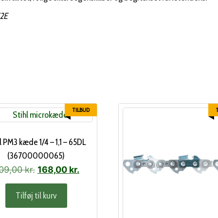
72E
TILBUD
l PM3 kæde 1/4 – 1,1 – 65DL
(36700000065)
Den
Den
09,00
kr.
168,00
kr.
oprindelige
aktuelle
Tilføj til kurv
pris
pris
var:
er: