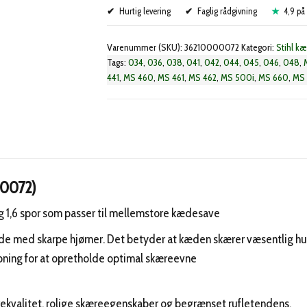
Hurtig levering
3/8
Faglig rådgivning
4,9 på 
-
Varenummer (SKU):
36210000072
Kategori:
Stihl k
1,6
Tags:
034
,
036
,
038
,
041
,
042
,
044
,
045
,
046
,
048
,
-
441
,
MS 460
,
MS 461
,
MS 462
,
MS 500i
,
MS 660
,
MS 
72DL
(36210000072)
antal
00072)
 1,6 spor som passer til mellemstore kædesave
e med skarpe hjørner. Det betyder at kæden skærer væsentlig hurt
bning for at opretholde optimal skæreevne
rekvalitet, rolige skæreegenskaber og begrænset rufletendens.