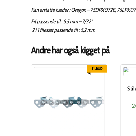
Kan erstatte kæder : Oregon – 75DPX072E, 75LPX0
Fil passende til : 5,5 mm – 7/32″
2 i 1 filesæt passende til : 5,2 mm
Andre har også kigget på
TILBUD
Stih
2