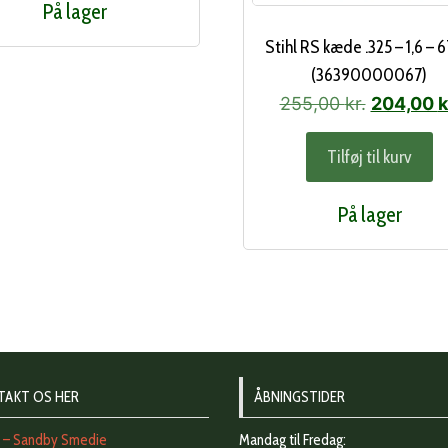
På lager
209,00 kr..
168,00 kr..
Stihl RS kæde .325 – 1,6 – 
(36390000067)
Den
255,00
kr.
204,00
k
oprindeli
Tilføj til kurv
pris
var:
På lager
255,00 kr
TAKT OS HER
ÅBNINGSTIDER
t – Sandby Smedie
Mandag til Fredag: