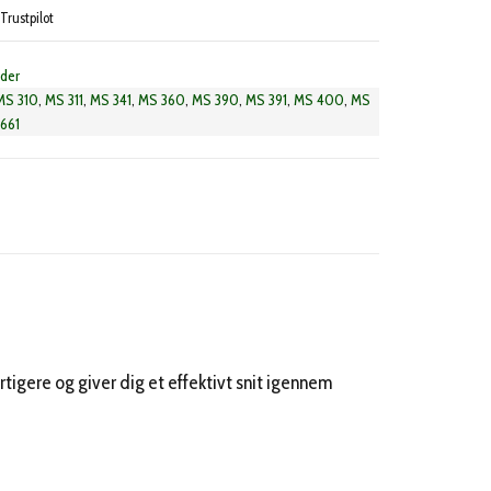
Trustpilot
æder
MS 310
,
MS 311
,
MS 341
,
MS 360
,
MS 390
,
MS 391
,
MS 400
,
MS
661
igere og giver dig et effektivt snit igennem