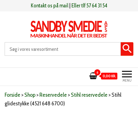
Videre
Kontakt os på mail
|
Eller tlf 57 64 31 54
til
indhold
Sandby smeden
Maskinhandel når det er bedst
0
0,00 KR.
MENU
Forside
>
Shop
>
Reservedele
>
Stihl reservedele
>
Stihl
glidestykke (4521 648 6700)