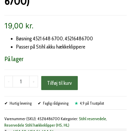
6700)
19,00
kr.
Bøsning 4521 648 6700, 45216486700
Passer på Stihl akku hækkeklippere
På lager
Stihl
-
+
Tilføj til kurv
glidestykke
(4521
Hurtig levering
648
Faglig rådgivning
4,9 på Trustpilot
6700)
Varenummer (SKU):
45216486700
Kategorier:
Stihl reservedele
,
antal
Reservedele Stihl hækkeklipper (HS, HL)