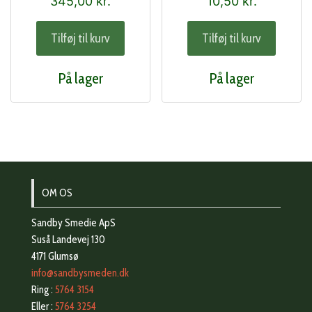
345,00
kr.
10,50
kr.
Tilføj til kurv
Tilføj til kurv
På lager
På lager
OM OS
Sandby Smedie ApS
Suså Landevej 130
4171 Glumsø
info@sandbysmeden.dk
Ring :
5764 3154
Eller :
5764 3254