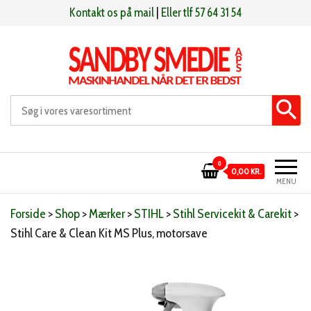
Videre
Kontakt os på mail
|
Eller tlf 57 64 31 54
til
indhold
Sandby smeden
Maskinhandel når det er bedst
0
0,00 KR.
MENU
Forside
>
Shop
>
Mærker
>
STIHL
>
Stihl Servicekit & Carekit
>
Stihl Care & Clean Kit MS Plus, motorsave