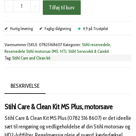
Stihl
-
+
Tilføj til kurv
Care
&
Hurtig levering
Clean
Faglig rådgivning
4,9 på Trustpilot
Kit
Varenummer (SKU):
07825168607
Kategorier:
Stihl reservedele
,
MS
Reservedele Stihl motorsav (MS, HT)
,
Stihl Servicekit & Carekit
Plus,
Tag:
Stihl Care and Clean kit
motorsave
antal
BESKRIVELSE
Stihl Care & Clean Kit MS Plus, motorsave
Stihl Care & Clean Kit MS Plus (0782 516 8607) er det ideelle
sæt til rengøring og vedligeholdelse af din Stihl motorsav og
HD2-luftfilter. Regelmæssig pleje af sværd, kædedæksel,