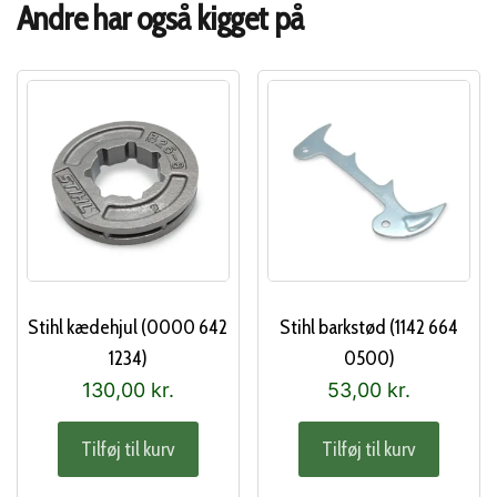
Andre har også kigget på
Stihl kædehjul (0000 642
Stihl barkstød (1142 664
1234)
0500)
130,00
kr.
53,00
kr.
Tilføj til kurv
Tilføj til kurv