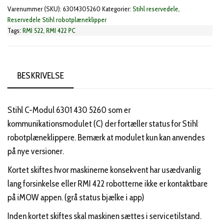
-
Varenummer (SKU):
63014305260
Kategorier:
Stihl reservedele
,
GPS
Reservedele Stihl robotplæneklipper
Tags:
RMI 522
,
RMI 422 PC
(6301
430
5260)
antal
BESKRIVELSE
Stihl C-Modul 6301 430 5260 som er
kommunikationsmodulet (C) der fortæller status for Stihl
robotplæneklippere. Bemærk at modulet kun kan anvendes
på nye versioner.
Kortet skiftes hvor maskinerne konsekvent har usædvanlig
lang forsinkelse eller RMI 422 robotterne ikke er kontaktbare
på iMOW appen. (grå status bjælke i app)
Inden kortet skiftes skal maskinen sættes i servicetilstand.