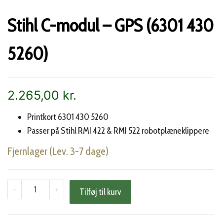
Stihl C-modul – GPS (6301 430
5260)
2.265,00
kr.
Printkort 6301 430 5260
Passer på Stihl RMI 422 & RMI 522 robotplæneklippere
Fjernlager (Lev. 3-7 dage)
Stihl
-
+
Tilføj til kurv
C-
modul