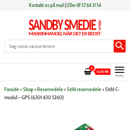
Videre
Kontakt os på mail
|
Eller tlf 57 64 31 54
til
indhold
Sandby smeden
Maskinhandel når det er bedst
0
0,00 KR.
MENU
Forside
>
Shop
>
Reservedele
>
Stihl reservedele
>
Stihl C-
modul – GPS (6301 430 5260)