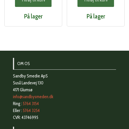
På lager
På lager
OM OS
Sandby Smedie ApS
Suså Landevej 130
4171 Glumsø
info@sandbysmeden.dk
Ring :
5764 3154
Eller :
5764 3254
CVR: 43746995