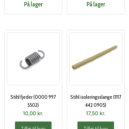
På lager
På lager
Stihl fjeder (0000 997
Stihl isoleringsslange (1117
5502)
442 0905)
10,00
kr.
17,50
kr.
Tilføj til kurv
Tilføj til kurv