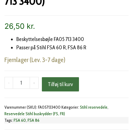
713 3400)
26,50
kr.
Beskyttelsesbøjle FA05 713 3400
Passer på Stihl FSA 60 R, FSA 86 R
Fjernlager (Lev. 3-7 dage)
Stihl
-
+
Tilføj til kurv
beskyttelsesbøjle
(FA05
713
Varenummer (SKU):
FA057133400
Kategorier:
Stihl reservedele
,
3400)
Reservedele Stihl buskrydder (FS, FR)
Tags:
FSA 60
,
FSA 86
antal