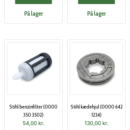
På lager
På lager
Stihl benzinfilter (0000
Stihl kædehjul (0000 642
350 3502)
1234)
54,00
kr.
130,00
kr.