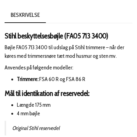
BESKRIVELSE
Stihl beskyttelsesbøjle (FA05 713 3400)
Bøjle FA05 713 3400 til udslag på Stihl trimmere – når der
køres med trimmersnøre tæt mod husmur og sten mv.
Anvendes på følgende modeller:
Trimmere:
FSA 60 R og FSA 86 R
Mål til identikation af reservedel:
Længde 175 mm
4 mm bøjle
Original Stihl reservedel