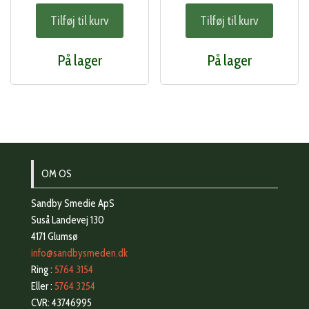
Tilføj til kurv
Tilføj til kurv
På lager
På lager
OM OS
Sandby Smedie ApS
Suså Landevej 130
4171 Glumsø
info@sandbysmeden.dk
Ring :
5764 3154
Eller :
5764 3254
CVR: 43746995