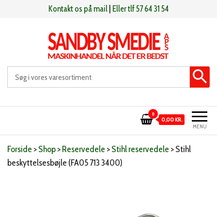
Videre
Kontakt os på mail
|
Eller tlf 57 64 31 54
til
indhold
Sandby smeden
Maskinhandel når det er bedst
0
0,00 KR.
MENU
Forside
>
Shop
>
Reservedele
>
Stihl reservedele
>
Stihl
beskyttelsesbøjle (FA05 713 3400)