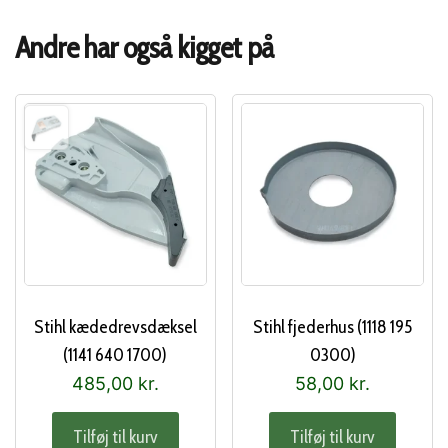
Andre har også kigget på
Stihl kædedrevsdæksel
Stihl fjederhus (1118 195
(1141 640 1700)
0300)
485,00
kr.
58,00
kr.
Tilføj til kurv
Tilføj til kurv