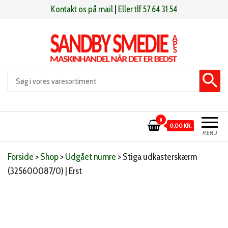
Videre
Kontakt os på mail
|
Eller tlf 57 64 31 54
til
indhold
Sandby smeden
Maskinhandel når det er bedst
0
0,00 KR.
MENU
Forside
>
Shop
>
Udgået numre
>
Stiga udkasterskærm
(325600087/0) | Erst