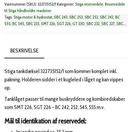
Varenummer (SKU):
322735152/1
Kategorier:
Stiga reservedele
,
Reservedele
til Stiga håndholdte maskiner
Tags:
Stiga motor & hydrostat
,
SBC 243
,
SBC 253
,
SBC 252
,
SBC 242
,
BC
555
,
BC 545
,
SBC 233
,
SMT 226
,
SGT 226
,
GT 330
,
SBC 232
,
SBC 227
,
SBC
226
,
BC 535
,
BC 330
,
MT 330
BESKRIVELSE
Stiga tankdæksel 322735152/1 som kommer komplet inkl.
pakning. Holderen sidder i et kugleled i låget og kan vippes
op.
Tanklåget passer til mange buskryddere og kombiredskaber
som SMT 226, SGT 226 – BC 242, 252, 545, 555 m.v.
Mål til identikation af reservedel: