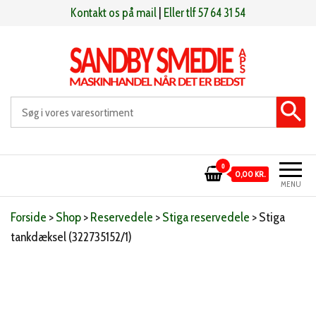
Videre
Kontakt os på mail
|
Eller tlf 57 64 31 54
til
indhold
Sandby smeden
Maskinhandel når det er bedst
0
0,00 KR.
MENU
Forside
>
Shop
>
Reservedele
>
Stiga reservedele
>
Stiga
tankdæksel (322735152/1)