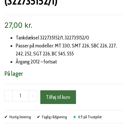
(322735152/1)
27,00
kr.
Tankdæksel 322735152/1, 322735152/0
Passer på modeller: MT 330, SMT 226, SBC 226, 227,
242, 252, SGT 226, BC 545, 555
Årgang 2012 – fortsat
På lager
Stiga
-
+
Tilføj til kurv
tankdæksel
(322735152/1)
Hurtig levering
antal
Faglig rådgivning
4,9 på Trustpilot