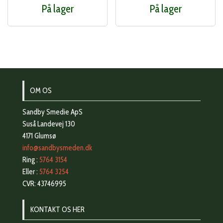
På lager
På lager
OM OS
Sandby Smedie ApS
Suså Landevej 130
4171 Glumsø
info@sandbysmeden.dk
Ring :
5764 3154
Eller :
5764 3254
CVR: 43746995
KONTAKT OS HER