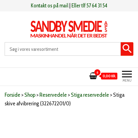
Videre
Kontakt os på mail
|
Eller tlf 57 64 31 54
til
indhold
Sandby smeden
Maskinhandel når det er bedst
0
0,00 KR.
MENU
Forside
>
Shop
>
Reservedele
>
Stiga reservedele
>
Stiga
skive afvibrering (322672201/0)