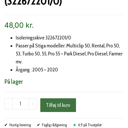
(322672201/0)
48,00
kr.
Isoleringsskive 322672201/0
Passer på Stiga modeller: Multiclip 50, Rental, Pro 50,
53, Turbo 50, 55, Pro 55 – Park Diesel, Pro Diesel, Farmer
mv.
Årgang : 2005 – 2020
På lager
Stiga
-
+
Tilføj til kurv
skive
afvibrering
Hurtig levering
(322672201/0)
Faglig rådgivning
4,9 på Trustpilot