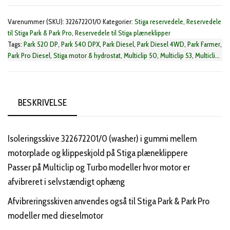
antal
Varenummer (SKU):
322672201/0
Kategorier:
Stiga reservedele
,
Reservedele
til Stiga Park & Park Pro
,
Reservedele til Stiga plæneklipper
Tags:
Park 520 DP
,
Park 540 DPX
,
Park Diesel
,
Park Diesel 4WD
,
Park Farmer
,
Park Pro Diesel
,
Stiga motor & hydrostat
,
Multiclip 50
,
Multiclip 53
,
Multiclip
950
,
Multiclip Euro 50
,
Multiclip Pro 46
,
Multiclip Pro 48
,
Multiclip Pro 50
,
Multiclip Pro 51
,
Multiclip Pro 53
,
Multiclip Rental 50
,
Multiclip Rental 53
,
Turbo 50
,
Turbo 55
,
Turbo Excel 50
,
Turbo Excel 55
,
Turbo Excel Pro 50
,
Turbo Pro 50
,
Turbo Pro 55
,
Twinclip 50
,
Twinclip 55
,
Excel 55
,
Excel 50
BESKRIVELSE
Isoleringsskive 322672201/0 (washer) i gummi mellem
motorplade og klippeskjold på Stiga plæneklippere
Passer på Multiclip og Turbo modeller hvor motor er
afvibreret i selvstændigt ophæng
Afvibreringsskiven anvendes også til Stiga Park & Park Pro
modeller med dieselmotor