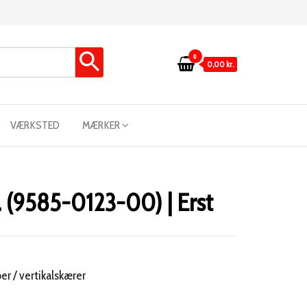
0
0,00 kr.
VÆRKSTED
MÆRKER
. (9585-0123-00) | Erst
er / vertikalskærer