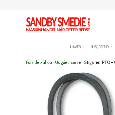
Videre
til
indhold
Sandby
Maskinhandel
når det er
smeden
bedst
HAVEN
HUS, FRITID
Forside
>
Shop
>
Udgået numre
>
Stiga rem PTO – A