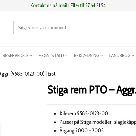
Kontakt os på mail
|
Eller tlf 57 64 31 54
RESERVEDELE
HEGN, STALD
BEKLÆDNING
LANDBRUG
ggr. (9585-0123-00) | Erst
Stiga rem PTO – Aggr
Kilerem 9585-0123-00
Passer på Stiga modeller : slagleklipp
Årgang 2000 – 2005