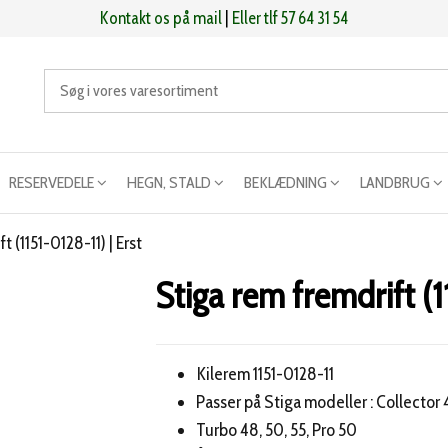
Kontakt os på mail
|
Eller tlf 57 64 31 54
RESERVEDELE
HEGN, STALD
BEKLÆDNING
LANDBRUG
t (1151-0128-11) | Erst
Stiga rem fremdrift (1
Kilerem 1151-0128-11
Passer på Stiga modeller : Collector
Turbo 48, 50, 55, Pro 50