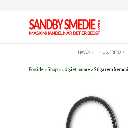
Videre
til
indhold
Sandby
Maskinhandel
når det er
smeden
bedst
HAVEN
HUS, FRITID
Forside
>
Shop
>
Udgået numre
>
Stiga rem fremdrif