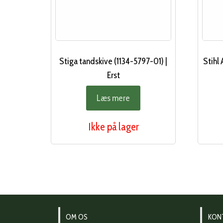
Stiga tandskive (1134-5797-01) |
Stihl
Erst
Læs mere
Ikke på lager
OM OS
KON