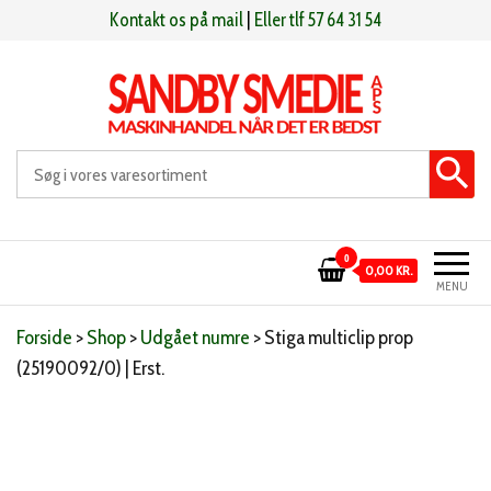
Videre
Kontakt os på mail
|
Eller tlf 57 64 31 54
til
indhold
Sandby smeden
Maskinhandel når det er bedst
0
0,00 KR.
MENU
Forside
>
Shop
>
Udgået numre
>
Stiga multiclip prop
(25190092/0) | Erst.