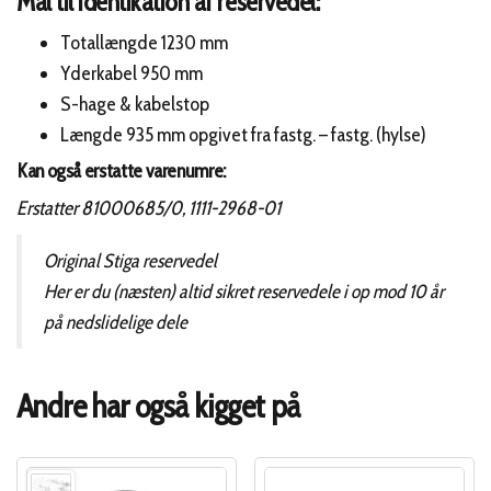
Mål til identikation af reservedel:
Totallængde 1230 mm
Yderkabel 950 mm
S-hage & kabelstop
Længde 935 mm opgivet fra fastg. – fastg. (hylse)
Kan også erstatte varenumre:
Erstatter 81000685/0, 1111-2968-01
Original Stiga reservedel
Her er du (næsten) altid sikret reservedele i op mod 10 år
på nedslidelige dele
Andre har også kigget på