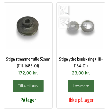
Stiga strammerrulle 52mm
Stiga ydre konisk ring (1111-
(1111-1685-01)
1184-01)
172,00
kr.
23,00
kr.
Tilføj til kurv
Læs mere
På lager
Ikke på lager