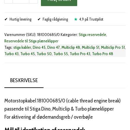
koblingskabel
(181000685/0)
Hurtig levering
antal
Faglig rådgivning
4,9 på Trustpilot
Varenummer (SKU):
181000685/0
Kategorier:
Stiga reservedele
,
Reservedele til Stiga plæneklipper
Tags:
stiga kabler
,
Dino 45
,
Dino 47
,
Multiclip 48
,
Multiclip 51
,
Multiclip Pro 51
,
Turbo 43
,
Turbo 45
,
Turbo 50
,
Turbo 55
,
Turbo Pro 43
,
Turbo Pro 48
BESKRIVELSE
Motorstopkabel 181000685/0 (cable thread engine break)
passende til Stiga Dino, Multiclip & Turbo plæneklipper
For aktivering af dødemandsgreb / overbøjle