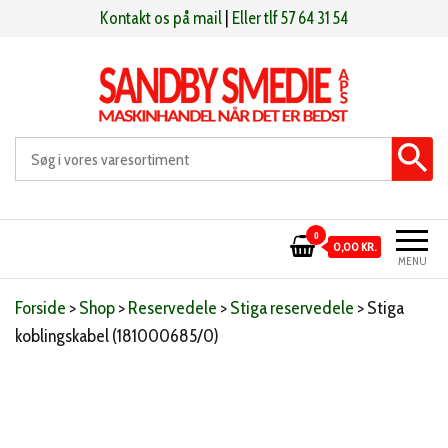
Videre
Kontakt os på mail
|
Eller tlf 57 64 31 54
til
indhold
Sandby smeden
Maskinhandel når det er bedst
0
0,00 KR.
MENU
Forside
>
Shop
>
Reservedele
>
Stiga reservedele
>
Stiga
koblingskabel (181000685/0)