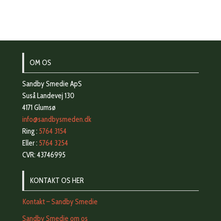
OM OS
Sandby Smedie ApS
Suså Landevej 130
4171 Glumsø
info@sandbysmeden.dk
Ring :
5764 3154
Eller :
5764 3254
CVR: 43746995
KONTAKT OS HER
Kontakt – Sandby Smedie
Sandby Smedie om os