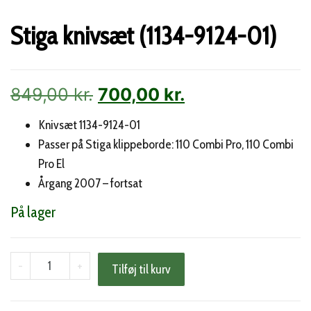
Stiga knivsæt (1134-9124-01)
Den
Den
849,00
kr.
700,00
kr.
oprindelige
aktuelle
Knivsæt 1134-9124-01
Passer på Stiga klippeborde: 110 Combi Pro, 110 Combi
pris
pris
Pro El
var:
er:
Årgang 2007 – fortsat
849,00 kr..
700,00 kr..
På lager
Stiga
-
+
Tilføj til kurv
knivsæt
(1134-