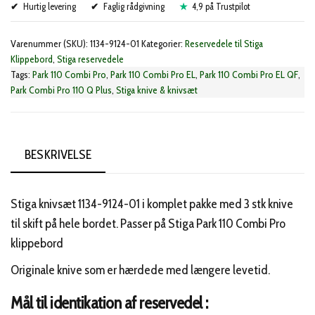
Hurtig levering
9124-
Faglig rådgivning
4,9 på Trustpilot
01)
Varenummer (SKU):
1134-9124-01
Kategorier:
Reservedele til Stiga
antal
Klippebord
,
Stiga reservedele
Tags:
Park 110 Combi Pro
,
Park 110 Combi Pro EL
,
Park 110 Combi Pro EL QF
,
Park Combi Pro 110 Q Plus
,
Stiga knive & knivsæt
BESKRIVELSE
Stiga knivsæt 1134-9124-01 i komplet pakke med 3 stk knive
til skift på hele bordet. Passer på Stiga Park 110 Combi Pro
klippebord
Originale knive som er hærdede med længere levetid.
Mål til identikation af reservedel :