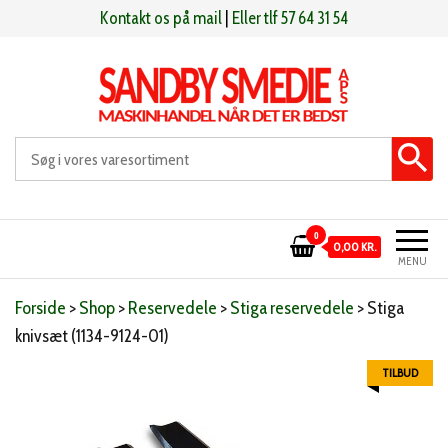
Videre
Kontakt os på mail
|
Eller tlf 57 64 31 54
til
indhold
Sandby smeden
Maskinhandel når det er bedst
0
0,00 KR.
MENU
Forside
>
Shop
>
Reservedele
>
Stiga reservedele
>
Stiga
knivsæt (1134-9124-01)
TILBUD