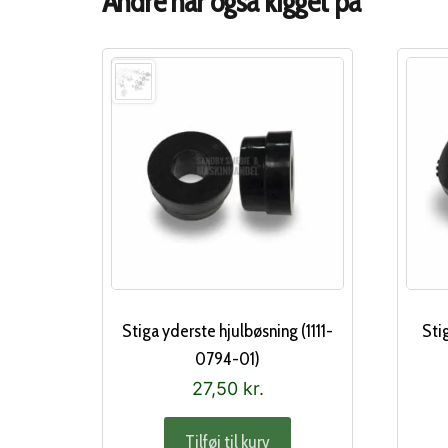
Andre har også kigget på
Stiga yderste hjulbøsning (1111-
Sti
0794-01)
27,50
kr.
Tilføj til kurv