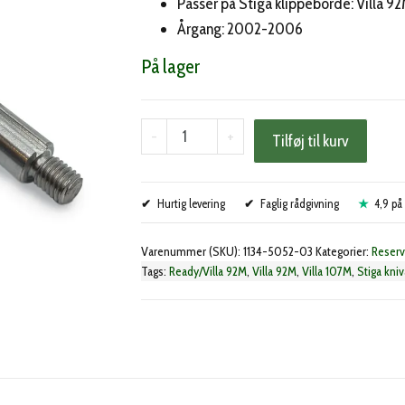
Passer på Stiga klippeborde: Villa 
Årgang: 2002-2006
På lager
Stiga
-
+
Tilføj til kurv
knivaksel
(1134-
Hurtig levering
5052-
Faglig rådgivning
4,9 på 
03)
Varenummer (SKU):
1134-5052-03
Kategorier:
Reserv
antal
Tags:
Ready/Villa 92M
,
Villa 92M
,
Villa 107M
,
Stiga kni