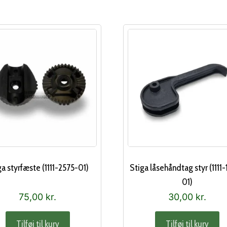
ga styrfæste (1111-2575-01)
Stiga låsehåndtag styr (1111
01)
75,00
kr.
30,00
kr.
Tilføj til kurv
Tilføj til kurv