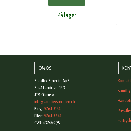
På lager
OM OS
KON
Sandby Smedie ApS
Kontak
Suså Landevej 130
Sandby
4171 Glumsø
Handels
info@sandbysmeden.dk
Ring :
5764 3154
Privatli
Eller :
5764 3254
Fortryd
CVR: 43746995