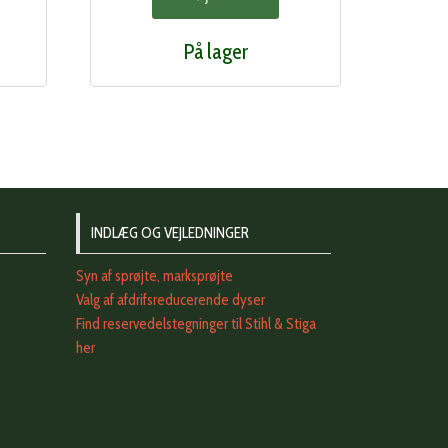
På lager
INDLÆG OG VEJLEDNINGER
Syn af sprøjte, marksprøjte
Valg af afdrifsreducerende dyser
Find reservedelstegninger til Stihl & Stiga
her