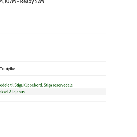
92M, 107M – Ready 92M
Trustpilot
edele til Stiga Klippebord
,
Stiga reservedele
vaksel & lejehus