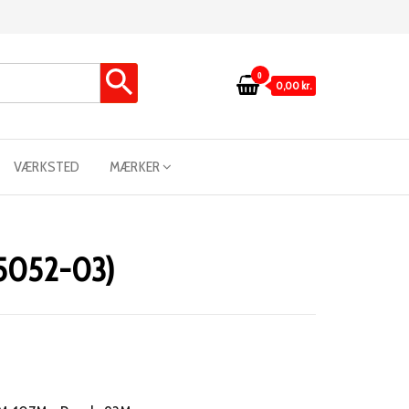
0
0,00 kr.
VÆRKSTED
MÆRKER
-5052-03)