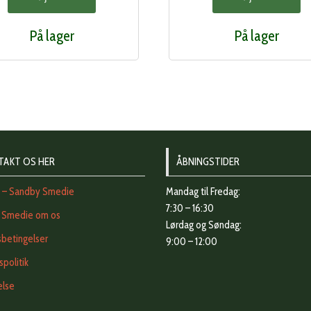
På lager
På lager
TAKT OS HER
ÅBNINGSTIDER
t – Sandby Smedie
Mandag til Fredag:
7:30 – 16:30
 Smedie om os
Lørdag og Søndag:
betingelser
9:00 – 12:00
vspolitik
else