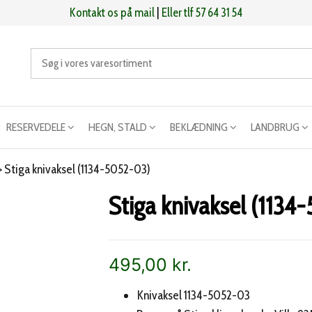
Kontakt os på mail
|
Eller tlf 57 64 31 54
RESERVEDELE
HEGN, STALD
BEKLÆDNING
LANDBRUG
>
Stiga knivaksel (1134-5052-03)
Stiga knivaksel (1134
495,00
kr.
Knivaksel 1134-5052-03