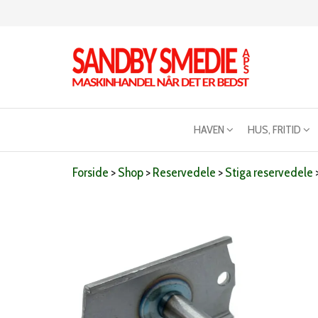
Videre
til
indhold
Sandby
Maskinhandel
når det er
smeden
bedst
HAVEN
HUS, FRITID
Forside
>
Shop
>
Reservedele
>
Stiga reservedele