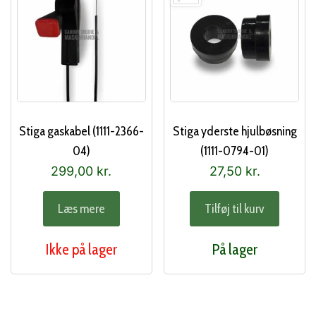
Stiga gaskabel (1111-2366-
Stiga yderste hjulbøsning
04)
(1111-0794-01)
299,00
kr.
27,50
kr.
Læs mere
Tilføj til kurv
Ikke på lager
På lager