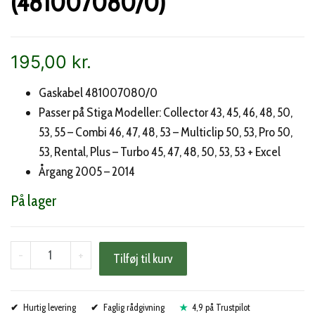
(481007080/0)
195,00
kr.
Gaskabel 481007080/0
Passer på Stiga Modeller: Collector 43, 45, 46, 48, 50,
53, 55 – Combi 46, 47, 48, 53 – Multiclip 50, 53, Pro 50,
53, Rental, Plus – Turbo 45, 47, 48, 50, 53, 53 + Excel
Årgang 2005 – 2014
På lager
Stiga
-
+
Tilføj til kurv
gaskabel
(481007080/0)
Hurtig levering
antal
Faglig rådgivning
4,9 på Trustpilot