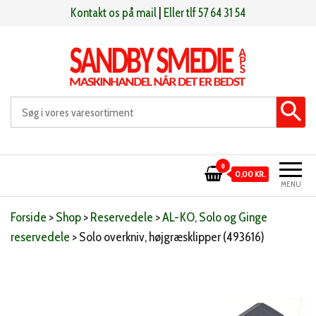
Videre
Kontakt os på mail
|
Eller tlf 57 64 31 54
til
indhold
Sandby smeden
Maskinhandel når det er bedst
0
0,00 KR.
MENU
Forside
>
Shop
>
Reservedele
>
AL-KO, Solo og Ginge
reservedele
>
Solo overkniv, højgræsklipper (493616)