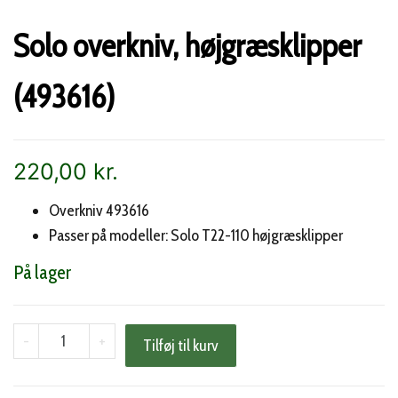
Solo overkniv, højgræsklipper
(493616)
220,00
kr.
Overkniv 493616
Passer på modeller: Solo T22-110 højgræsklipper
På lager
Solo
-
+
Tilføj til kurv
overkniv,
højgræsklipper