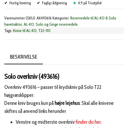
Hurtig levering
(493616)
Faglig rådgivning
4,9 på Trustpilot
antal
Varenummer (SKU):
AK493616
Kategorier:
Reservedele til AL-KO & Solo
havetraktor
,
AL-KO, Solo og Ginge reservedele
Tags:
Knive til AL-KO
,
T22-110
BESKRIVELSE
Solo overkniv (493616)
Overkniv 493616 – passer til krydskniv på Solo T22
højgræsklipper.
Denne kniv bruges kun på
højre lejehus
. Skal alle knivene
skiftes så anvend links herunder
Venstre og midterste overkniv
finder du her
.