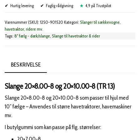
Hurtig levering
og
Faglig rådgivning
4,9 på Trustpilot
20x10.00-
Varenummer (SKU):
1250-901520
Kategori:
Slanger til sækkevogne,
8
havetraktor, ridere mv.
(TR
Tags:
8" fælg - dæk/slange
,
Slange til havetraktor & rider
13)
til
havetraktor
BESKRIVELSE
antal
Slange 20×8.00-8 og 20×10.00-8 (TR 13)
Slange 20×8.00-8 og 20×10.00-8 som passer til hjul med
10″ fælge – Anvendes til større havetraktorer, havemaskiner
mv.
I butylgummi som kan passe på flg. størrelser:
20×7.00-8