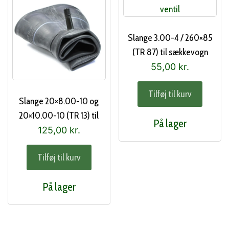
Slange 3.00-4 / 260×85
(TR 87) til sækkevogn
55,00
kr.
Tilføj til kurv
Slange 20×8.00-10 og
20×10.00-10 (TR 13) til
På lager
havetraktor
125,00
kr.
Tilføj til kurv
På lager