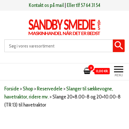
Videre
Kontakt os på mail
|
Eller tlf 57 64 31 54
til
indhold
Sandby smeden
Maskinhandel når det er bedst
0
0,00 KR.
MENU
Forside
>
Shop
>
Reservedele
>
Slanger til sækkevogne,
havetraktor, ridere mv.
>
Slange 20×8.00-8 og 20×10.00-8
(TR 13) til havetraktor