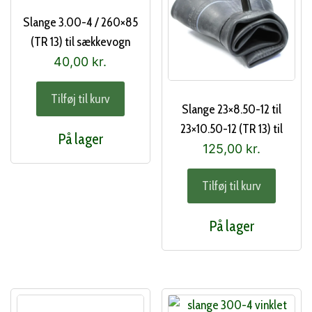
Slange 3.00-4 / 260×85
(TR 13) til sækkevogn
40,00
kr.
Tilføj til kurv
Slange 23×8.50-12 til
23×10.50-12 (TR 13) til
På lager
havemaskiner
125,00
kr.
Tilføj til kurv
På lager