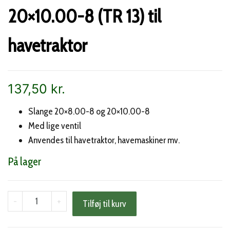
20×10.00-8 (TR 13) til
havetraktor
137,50
kr.
Slange 20×8.00-8 og 20×10.00-8
Med lige ventil
Anvendes til havetraktor, havemaskiner mv.
På lager
Slange
-
+
Tilføj til kurv
20x8.00-
8