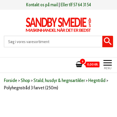
Videre
Kontakt os på mail
|
Eller tlf 57 64 31 54
til
indhold
Sandby smeden
Maskinhandel når det er bedst
0
0,00 KR.
MENU
Forside
>
Shop
>
Stald, husdyr & hegnsartikler
>
Hegntråd
>
Polyhegnstråd 3 farvet (250m)