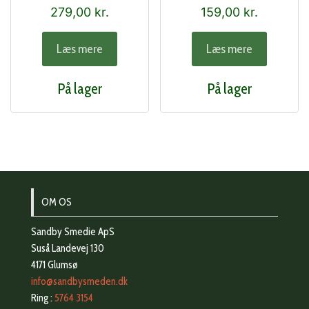
279,00
kr.
159,00
kr.
Læs mere
Læs mere
På lager
På lager
OM OS
Sandby Smedie ApS
Suså Landevej 130
4171 Glumsø
info@sandbysmeden.dk
Ring :
5764 3154