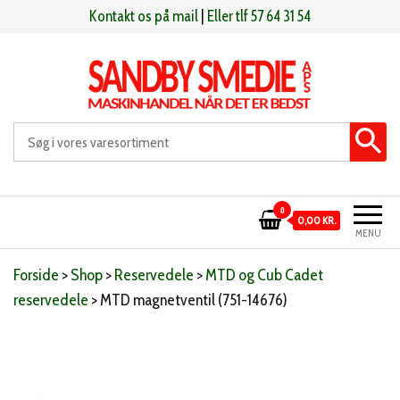
Videre
Kontakt os på mail
|
Eller tlf 57 64 31 54
til
indhold
Sandby smeden
Maskinhandel når det er bedst
0
0,00 KR.
MENU
Forside
>
Shop
>
Reservedele
>
MTD og Cub Cadet
reservedele
>
MTD magnetventil (751-14676)