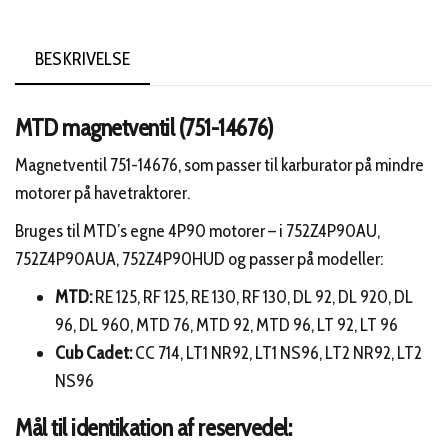
BESKRIVELSE
MTD magnetventil (751-14676)
Magnetventil 751-14676, som passer til karburator på mindre
motorer på havetraktorer.
Bruges til MTD’s egne 4P90 motorer – i 752Z4P90AU,
752Z4P90AUA, 752Z4P90HUD og passer på modeller:
MTD:
RE 125, RF 125, RE 130, RF 130, DL 92, DL 920, DL
96, DL 960, MTD 76, MTD 92, MTD 96, LT 92, LT 96
Cub Cadet:
CC 714, LT1 NR92, LT1 NS96, LT2 NR92, LT2
NS96
Mål til identikation af reservedel: