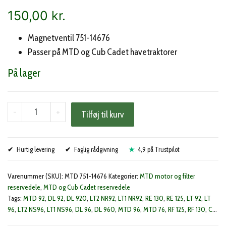
150,00
kr.
Magnetventil 751-14676
Passer på MTD og Cub Cadet havetraktorer
På lager
MTD
-
+
Tilføj til kurv
magnetventil
(751-
Hurtig levering
14676)
Faglig rådgivning
4,9 på Trustpilot
antal
Varenummer (SKU):
MTD 751-14676
Kategorier:
MTD motor og filter
reservedele
,
MTD og Cub Cadet reservedele
Tags:
MTD 92
,
DL 92
,
DL 920
,
LT2 NR92
,
LT1 NR92
,
RE 130
,
RE 125
,
LT 92
,
LT
96
,
LT2 NS96
,
LT1 NS96
,
DL 96
,
DL 960
,
MTD 96
,
MTD 76
,
RF 125
,
RF 130
,
CC
714