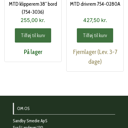
MTD klipperem 38″ bord
MTD drivrem 754-0280A
(754-3036)
255,00
kr.
427,50
kr.
Tilføj til kurv
Tilføj til kurv
På lager
Fjernlager (Lev. 3-7
dage)
OM OS
Sandby Smedie ApS
Suså Landevej 130