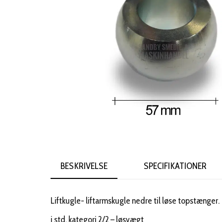
BESKRIVELSE
SPECIFIKATIONER
Liftkugle- liftarmskugle nedre til løse topstænger.
i std. kategori 2/2 – løsvægt