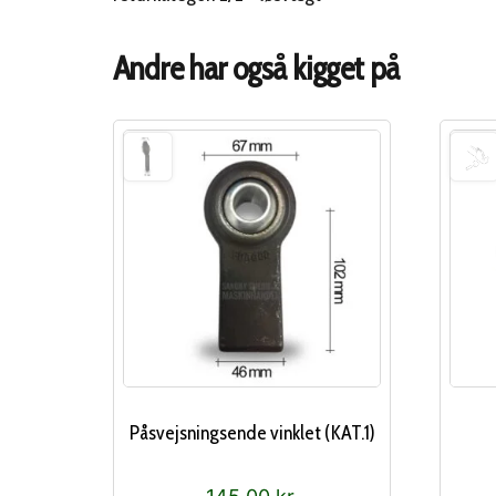
Andre har også kigget på
Påsvejsningsende vinklet (KAT.1)