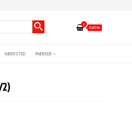
0
0,00 kr.
VÆRKSTED
MÆRKER
/2)