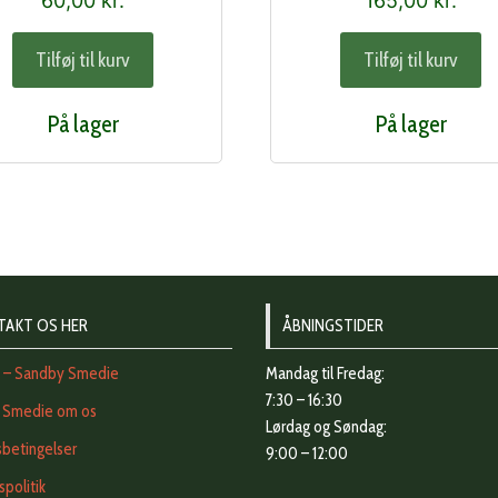
60,00
kr.
165,00
kr.
Tilføj til kurv
Tilføj til kurv
På lager
På lager
TAKT OS HER
ÅBNINGSTIDER
t – Sandby Smedie
Mandag til Fredag:
7:30 – 16:30
 Smedie om os
Lørdag og Søndag:
betingelser
9:00 – 12:00
vspolitik