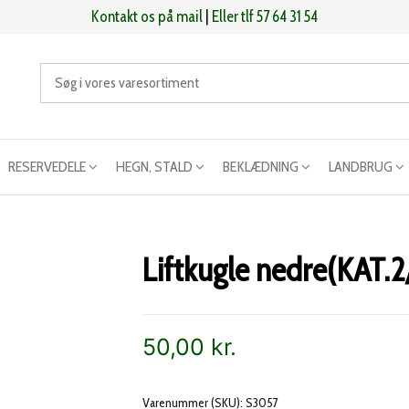
Kontakt os på mail
|
Eller tlf 57 64 31 54
RESERVEDELE
HEGN, STALD
BEKLÆDNING
LANDBRUG
Liftkugle nedre(KAT.2
50,00
kr.
Varenummer (SKU):
S3057