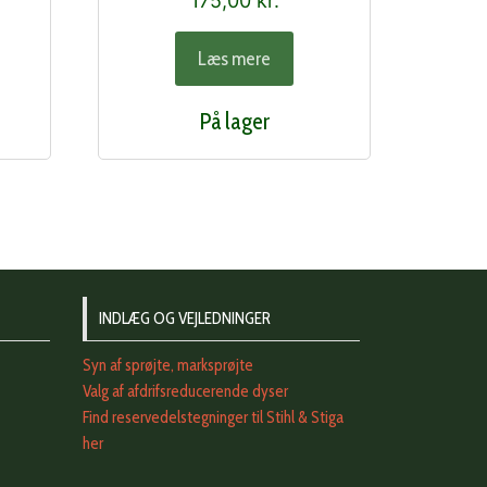
175,00
kr.
Læs mere
På lager
INDLÆG OG VEJLEDNINGER
Syn af sprøjte, marksprøjte
Valg af afdrifsreducerende dyser
Find reservedelstegninger til Stihl & Stiga
her