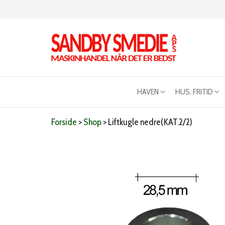
Videre
til
indhold
Sandby
Maskinhandel
når det er
smeden
bedst
HAVEN
HUS, FRITID
Forside
>
Shop
>
Liftkugle nedre(KAT.2/2)