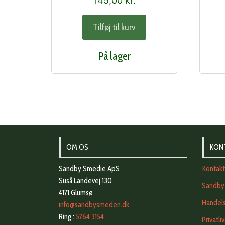
145,00
kr.
Tilføj til kurv
På lager
OM OS
KON
Sandby Smedie ApS
Kontak
Suså Landevej 130
Sandby
4171 Glumsø
Handels
info@sandbysmeden.dk
Ring :
5764 3154
Privatli