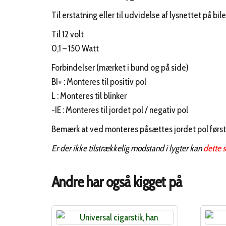
Til erstatning eller til udvidelse af lysnettet på bi
Til 12 volt
0,1 – 150 Watt
Forbindelser (mærket i bund og på side)
BI+ : Monteres til positiv pol
L : Monteres til blinker
-IE : Monteres til jordet pol / negativ pol
Bemærk at ved monteres påsættes jordet pol først 
Er der ikke tilstrækkelig modstand i lygter kan
dette 
Andre har også kigget på