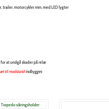
ler, trailer, motorcykler mm. med LED lygter
for at undgå skader på relæ
sæt til modstand
indbygges