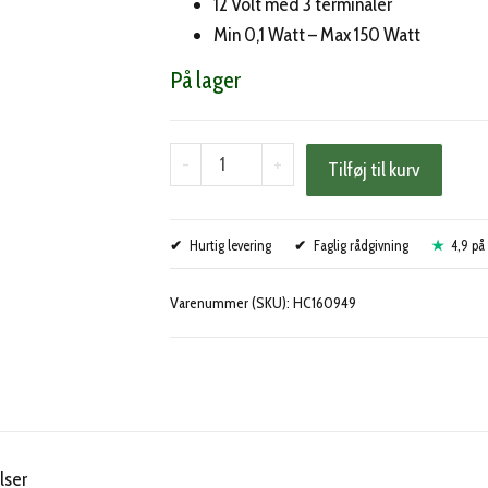
12 Volt med 3 terminaler
Min 0,1 Watt – Max 150 Watt
På lager
LED
-
+
Tilføj til kurv
blinkrelæ
3
Hurtig levering
ben
Faglig rådgivning
4,9 på 
antal
Varenummer (SKU):
HC160949
lser