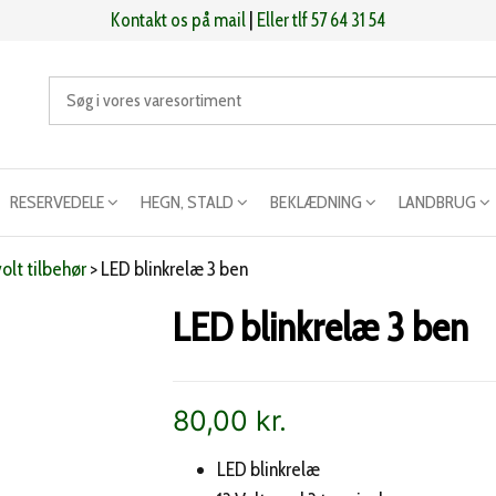
Kontakt os på mail
|
Eller tlf 57 64 31 54
RESERVEDELE
HEGN, STALD
BEKLÆDNING
LANDBRUG
volt tilbehør
>
LED blinkrelæ 3 ben
LED blinkrelæ 3 ben
80,00
kr.
LED blinkrelæ