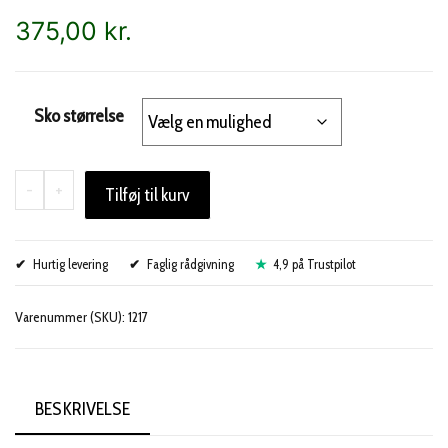
375,00
kr.
Sko størrelse
Cloverline
-
+
Tilføj til kurv
Tøffel,
træsko
Hurtig levering
antal
Faglig rådgivning
4,9 på Trustpilot
Varenummer (SKU):
1217
BESKRIVELSE