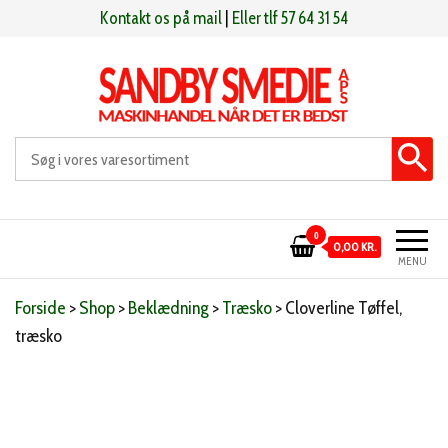
Videre
Kontakt os på mail
|
Eller tlf 57 64 31 54
til
indhold
Sandby smeden
Maskinhandel når det er bedst
0
0,00 KR.
MENU
Forside
>
Shop
>
Beklædning
>
Træsko
>
Cloverline Tøffel,
træsko