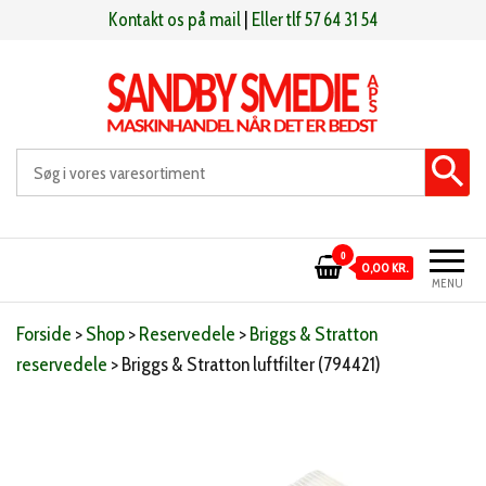
Videre
Kontakt os på mail
|
Eller tlf 57 64 31 54
til
indhold
Sandby smeden
Maskinhandel når det er bedst
0
0,00 KR.
MENU
Forside
>
Shop
>
Reservedele
>
Briggs & Stratton
reservedele
>
Briggs & Stratton luftfilter (794421)