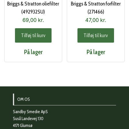
Briggs & Stratton oliefilter
Briggs & Stratton forfilter
(492932SU)
(271466)
69,00
kr.
47,00
kr.
Tilføj til kurv
Tilføj til kurv
På lager
På lager
OM OS
Sandby Smedie ApS
Suså Landevej 130
4171 Glumsø