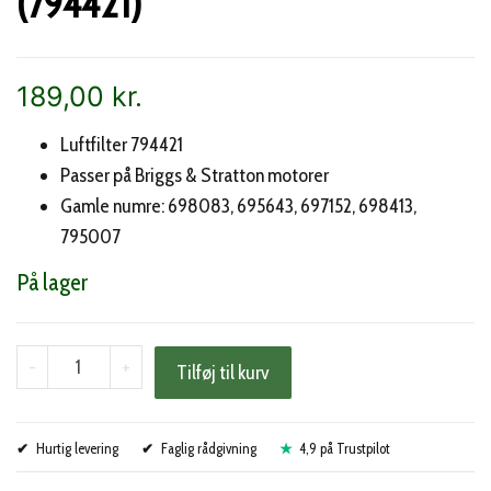
(794421)
189,00
kr.
Luftfilter 794421
Passer på Briggs & Stratton motorer
Gamle numre: 698083, 695643, 697152, 698413,
795007
På lager
Briggs
-
+
Tilføj til kurv
&
Stratton
Hurtig levering
luftfilter
Faglig rådgivning
4,9 på Trustpilot
(794421)