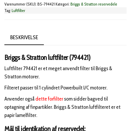
Varenummer (SKU):
BS-794421
Kategori:
Briggs & Stratton reservedele
antal
Tag:
Luftfilter
BESKRIVELSE
Briggs & Stratton luftfilter (794421)
Luftfilter 794421 er et meget anvendt filter til Briggs &
Stratton motorer.
Filteret passer til 1 cylindret Powerbuilt I/C motorer.
Anvender også
dette forfilter
som sidder bagved til
optagning af finpartikler. Briggs & Stratton luftfilteret er et
papir lamelfilter.
Mål til identikation af reservedel: