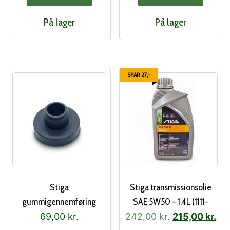
var:
er:
På lager
På lager
120,00 kr..
100,00 kr..
SPAR 27,-
Stiga
Stiga transmissionsolie
gummigennemføring
SAE 5W50 – 1,4L (1111-
(337260156/0)
9281-01)
Den
De
69,00
kr.
242,00
kr.
215,00
kr.