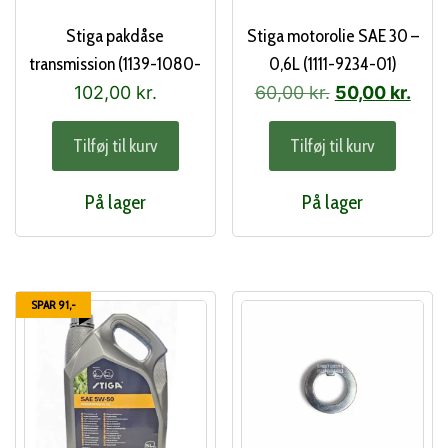
Stiga pakdåse
Stiga motorolie SAE 30 –
transmission (1139-1080-
0,6L (1111-9234-01)
01)
Den
Den
102,00
kr.
60,00
kr.
50,00
kr.
oprindelige
aktu
Tilføj til kurv
Tilføj til kurv
pris
pris
var:
er:
På lager
På lager
60,00 kr..
50,0
SPAR 91,-