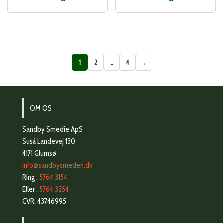
1
2
…
4
→
OM OS
Sandby Smedie ApS
Suså Landevej 130
4171 Glumsø
info@sandbysmeden.dk
Ring :
5764 3154
Eller :
5764 3254
CVR: 43746995