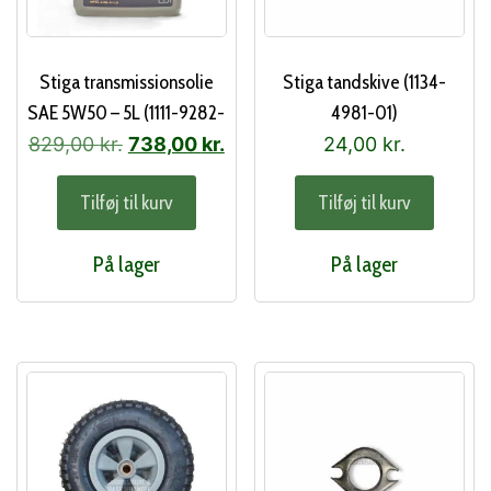
Stiga transmissionsolie
Stiga tandskive (1134-
SAE 5W50 – 5L (1111-9282-
4981-01)
01)
Den
Den
829,00
kr.
738,00
kr.
24,00
kr.
oprindelige
aktuelle
Tilføj til kurv
Tilføj til kurv
pris
pris
var:
er:
På lager
På lager
829,00 kr..
738,00 kr..