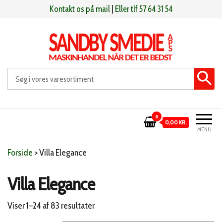
Videre
Kontakt os på mail
|
Eller tlf 57 64 31 54
til
indhold
Sandby smeden
Maskinhandel når det er bedst
0
0,00 KR.
MENU
Forside
>
Villa Elegance
Villa Elegance
Sorteret
Viser 1–24 af 83 resultater
efter