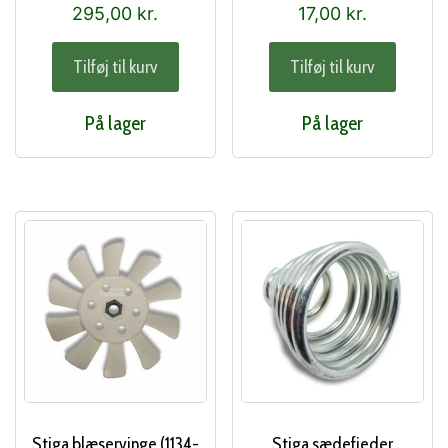
295,00
kr.
17,00
kr.
Tilføj til kurv
Tilføj til kurv
På lager
På lager
Stiga blæservinge (1134-
Stiga sædefjeder