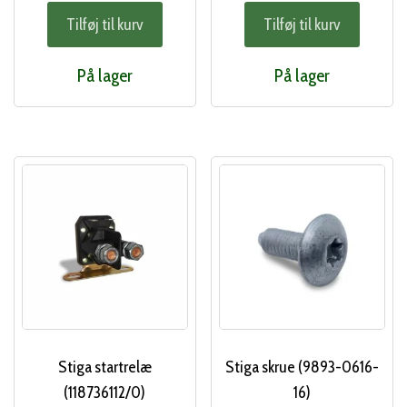
oprindelige
akt
Tilføj til kurv
Tilføj til kurv
pris
pri
var:
er:
På lager
På lager
242,00 kr..
215
Stiga startrelæ
Stiga skrue (9893-0616-
(118736112/0)
16)