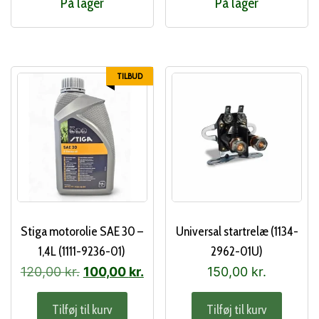
På lager
På lager
TILBUD
Stiga motorolie SAE 30 –
Universal startrelæ (1134-
1,4L (1111-9236-01)
2962-01U)
Den
Den
120,00
kr.
100,00
kr.
150,00
kr.
oprindelige
aktuelle
Tilføj til kurv
Tilføj til kurv
pris
pris