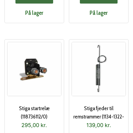
var:
er:
På lager
På lager
120,00 kr..
100,00 kr..
Stiga startrelæ
Stiga fjeder til
(118736112/0)
remstrammer (1134-1322-
01)
295,00
kr.
139,00
kr.