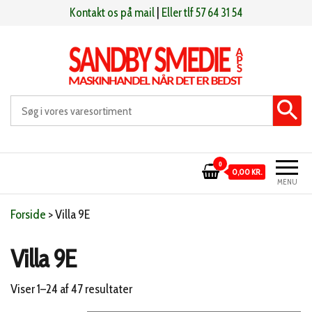
Videre
Kontakt os på mail
|
Eller tlf 57 64 31 54
til
indhold
Sandby smeden
Maskinhandel når det er bedst
0
0,00 KR.
MENU
Forside
>
Villa 9E
Villa 9E
Sorteret
Viser 1–24 af 47 resultater
efter