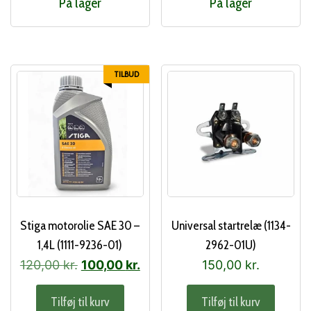
På lager
På lager
TILBUD
Stiga motorolie SAE 30 –
Universal startrelæ (1134-
1,4L (1111-9236-01)
2962-01U)
Den
Den
120,00
kr.
100,00
kr.
150,00
kr.
oprindelige
aktuelle
Tilføj til kurv
Tilføj til kurv
pris
pris