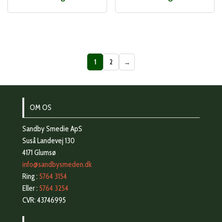
1
2
→
OM OS
Sandby Smedie ApS
Suså Landevej 130
4171 Glumsø
info@sandbysmeden.dk
Ring :
5764 3154
Eller :
5764 3254
CVR: 43746995