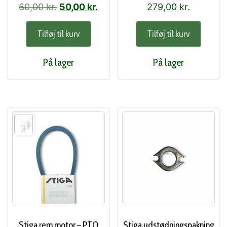
Den
Den
60,00
kr.
50,00
kr.
279,00
kr.
oprindelige
aktuelle
Tilføj til kurv
Tilføj til kurv
pris
pris
var:
er:
På lager
På lager
60,00 kr..
50,00 kr..
Stiga rem motor – PTO
Stiga udstødningspakning