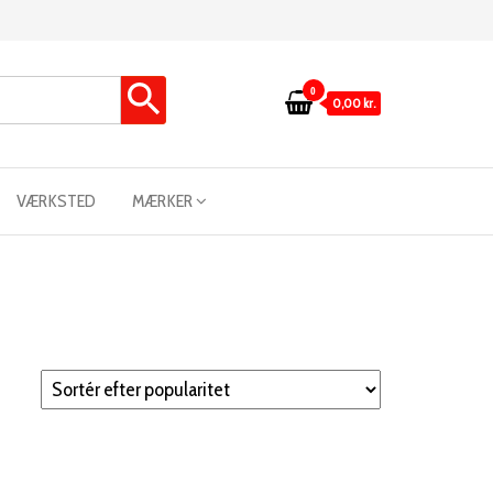
0
0,00 kr.
VÆRKSTED
MÆRKER