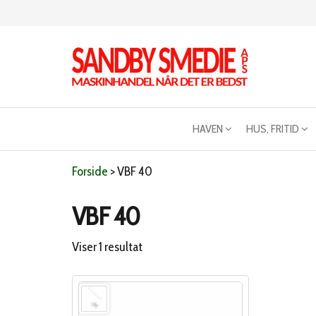
Videre
til
indhold
Sandby
Maskinhandel
når det er
smeden
bedst
HAVEN
HUS, FRITID
Forside
>
VBF 40
VBF 40
Viser 1 resultat