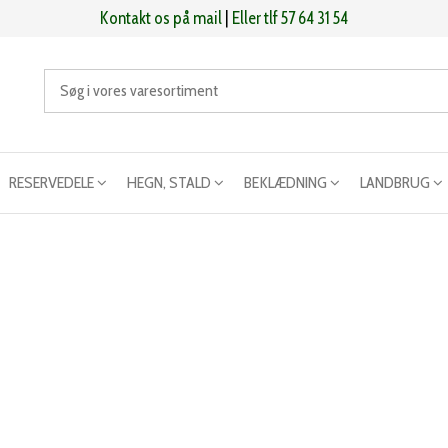
Kontakt os på mail
|
Eller tlf 57 64 31 54
RESERVEDELE
HEGN, STALD
BEKLÆDNING
LANDBRUG