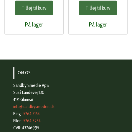
Tilføj til kurv
Tilføj til kurv
På lager
På lager
OM OS
Sandby Smedie ApS
Suså Landevej 130
4171 Glumsø
info@sandbysmeden.dk
Ring :
5764 3154
Eller :
5764 3254
CVR: 43746995