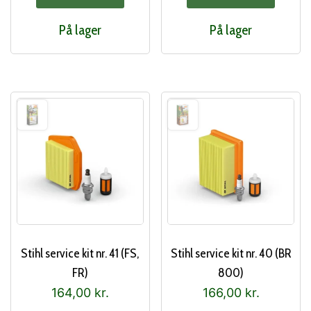
var:
er:
På lager
På lager
179,00 kr..
159
Stihl service kit nr. 41 (FS,
Stihl service kit nr. 40 (BR
FR)
800)
164,00
kr.
166,00
kr.