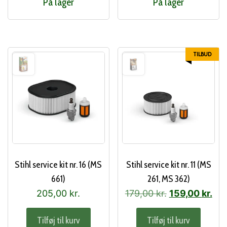
På lager
På lager
TILBUD
Stihl service kit nr. 16 (MS
Stihl service kit nr. 11 (MS
661)
261, MS 362)
Den
De
205,00
kr.
179,00
kr.
159,00
kr.
oprindelige
akt
Tilføj til kurv
Tilføj til kurv
pris
pri