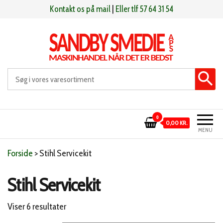
Videre
Kontakt os på mail
|
Eller tlf 57 64 31 54
til
indhold
Sandby smeden
Maskinhandel når det er bedst
0
0,00 KR.
MENU
Forside
>
Stihl Servicekit
Stihl Servicekit
Sorteret
Viser 6 resultater
efter