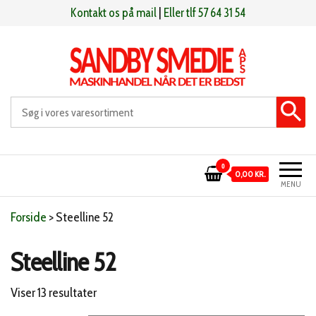
Videre
Kontakt os på mail
|
Eller tlf 57 64 31 54
til
indhold
Sandby smeden
Maskinhandel når det er bedst
0
0,00 KR.
MENU
Forside
>
Steelline 52
Steelline 52
Sorteret
Viser 13 resultater
efter