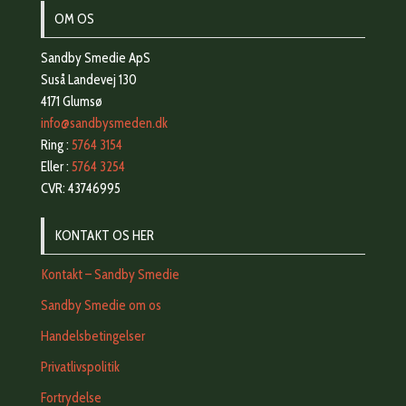
OM OS
Sandby Smedie ApS
Suså Landevej 130
4171 Glumsø
info@sandbysmeden.dk
Ring :
5764 3154
Eller :
5764 3254
CVR: 43746995
KONTAKT OS HER
Kontakt – Sandby Smedie
Sandby Smedie om os
Handelsbetingelser
Privatlivspolitik
Fortrydelse