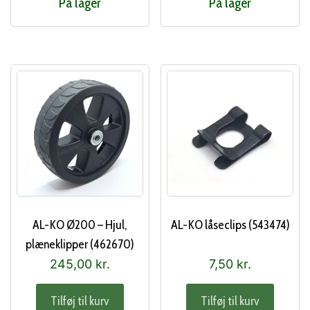
På lager
På lager
AL-KO Ø200 – Hjul,
AL-KO låseclips (543474)
plæneklipper (462670)
245,00
kr.
7,50
kr.
Tilføj til kurv
Tilføj til kurv