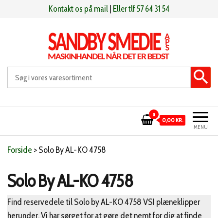
Videre
Kontakt os på mail
|
Eller tlf 57 64 31 54
til
indhold
Sandby smeden
Maskinhandel når det er bedst
0
0,00 KR.
MENU
Forside
>
Solo By AL-KO 4758
Solo By AL-KO 4758
Find reservedele til Solo by AL-KO 4758 VSI plæneklipper
herunder. Vi har sørget for at gøre det nemt for dig at finde