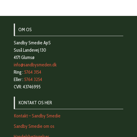
OM OS
Sandby Smedie ApS
Suså Landevej 130
4171 Glumsø
info@sandbysmeden.dk
Ring :
5764 3154
Eller :
5764 3254
CVR: 43746995
KONTAKT OS HER
Kontakt – Sandby Smedie
Sandby Smedie om os
Handelsbetingelser