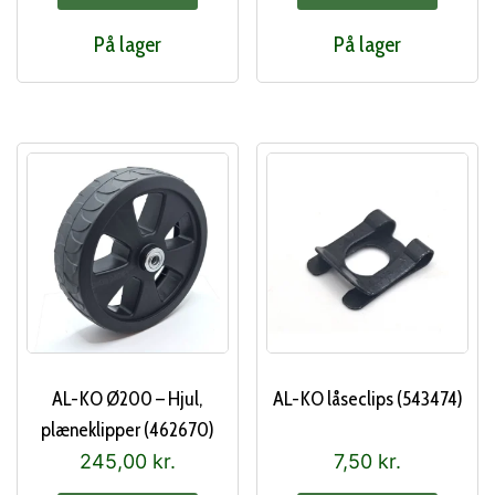
På lager
På lager
AL-KO Ø200 – Hjul,
AL-KO låseclips (543474)
plæneklipper (462670)
245,00
kr.
7,50
kr.