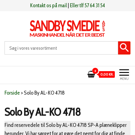
Videre
Kontakt os på mail
|
Eller tlf 57 64 31 54
til
indhold
Sandby smeden
Maskinhandel når det er bedst
0
0,00 KR.
MENU
Forside
>
Solo By AL-KO 4718
Solo By AL-KO 4718
Find reservedele til Solo by AL-KO 4718 SP-A plæneklipper
herunder. Vi har sørget for at gøre det nemt for dig at finde