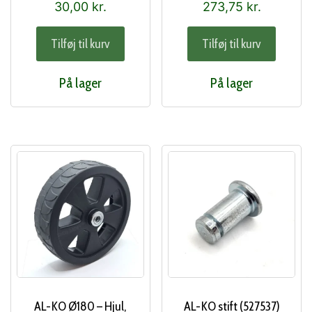
30,00
kr.
273,75
kr.
Tilføj til kurv
Tilføj til kurv
På lager
På lager
AL-KO Ø180 – Hjul,
AL-KO stift (527537)