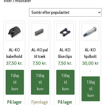
Sorteret
Viser 7 resultater
efter
popularitet
AL-KO
AL-KO pal
AL-KO
AL-KO
kabelhold
til træk
låseclips
hjulbolt
er
(704068)
(543474)
(524096)
37,50
kr.
7,50
kr.
7,50
kr.
30,00
kr
(474669)
.
Tilføj
Tilføj
Tilføj
til
til
til
Tilføj
kurv
kurv
kurv
til
kurv
På lager
Fjernlage
På lager