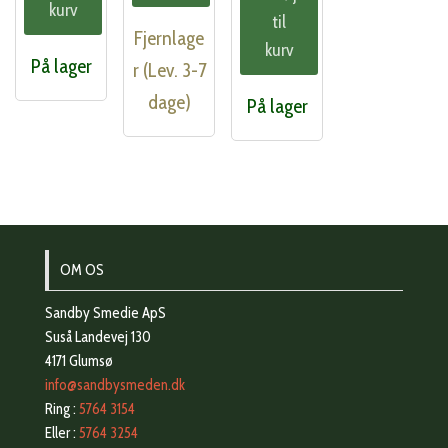
kurv
til
Fjernlage
kurv
På lager
r (Lev. 3-7
dage)
På lager
OM OS
Sandby Smedie ApS
Suså Landevej 130
4171 Glumsø
info@sandbysmeden.dk
Ring :
5764 3154
Eller :
5764 3254