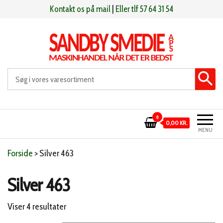
Videre
Kontakt os på mail
|
Eller tlf 57 64 31 54
til
indhold
Sandby smeden
Maskinhandel når det er bedst
0
0,00 KR.
MENU
Forside
>
Silver 463
Silver 463
Sorteret
Viser 4 resultater
efter