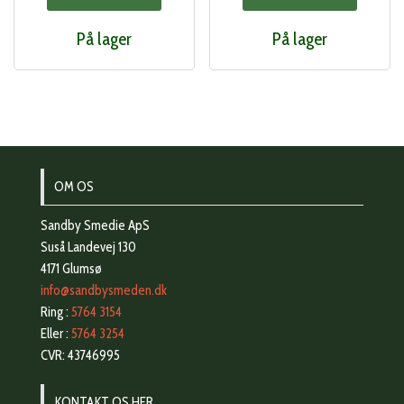
På lager
På lager
OM OS
Sandby Smedie ApS
Suså Landevej 130
4171 Glumsø
info@sandbysmeden.dk
Ring :
5764 3154
Eller :
5764 3254
CVR: 43746995
KONTAKT OS HER