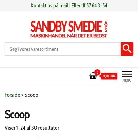
Videre
Kontakt os på mail
|
Eller tlf 57 64 31 54
til
indhold
Sandby smeden
Maskinhandel når det er bedst
0
0,00 KR.
MENU
Forside
>
Scoop
Scoop
Sorteret
Viser 1–24 af 30 resultater
efter