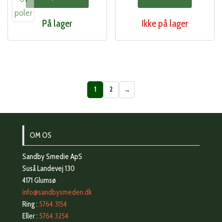
På lager
Ikke på lager
1
2
→
OM OS
Sandby Smedie ApS
Suså Landevej 130
4171 Glumsø
info@sandbysmeden.dk
Ring :
5764 3154
Eller :
5764 3254