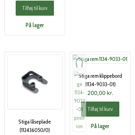
Tilføj til kurv
På lager
Stiga rem klippebord
(1134-9033-01)
200,00
kr.
Tilføj til kurv
Stiga låseplade
På lager
(112436050/0)