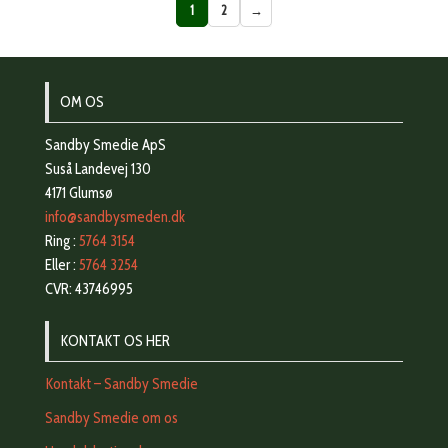
1
2
→
OM OS
Sandby Smedie ApS
Suså Landevej 130
4171 Glumsø
info@sandbysmeden.dk
Ring :
5764 3154
Eller :
5764 3254
CVR: 43746995
KONTAKT OS HER
Kontakt – Sandby Smedie
Sandby Smedie om os