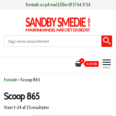
Videre
Kontakt os på mail
|
Eller tlf 57 64 31 54
til
indhold
Sandby smeden
Maskinhandel når det er bedst
0
0,00 KR.
MENU
Forside
>
Scoop 865
Scoop 865
Sorteret
Viser 1–24 af 25 resultater
efter