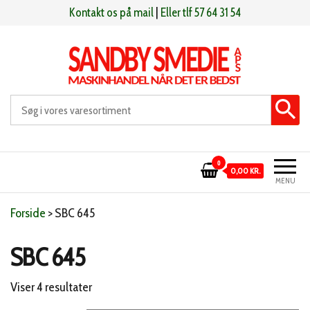
Videre
Kontakt os på mail
|
Eller tlf 57 64 31 54
til
indhold
Sandby smeden
Maskinhandel når det er bedst
0
0,00 KR.
MENU
Forside
>
SBC 645
SBC 645
Sorteret
Viser 4 resultater
efter