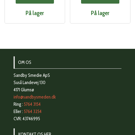
På lager
På lager
OM OS
Sandby Smedie ApS
Suså Landevej 130
4171 Glumsø
info@sandbysmeden.dk
Ring :
5764 3154
Eller :
5764 3254
CVR: 43746995
KONTAKT OS HER