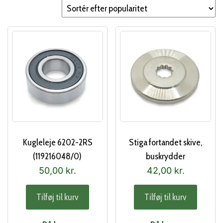
popularitet
Kugleleje 6202-2RS
Stiga fortandet skive,
(119216048/0)
buskrydder
(118802465/0)
50,00
kr.
42,00
kr.
Tilføj til kurv
Tilføj til kurv