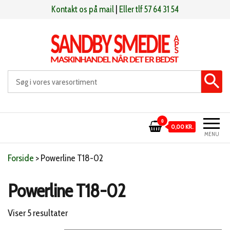
Videre
Kontakt os på mail
|
Eller tlf 57 64 31 54
til
indhold
Sandby smeden
Maskinhandel når det er bedst
0
0,00 KR.
MENU
Forside
>
Powerline T18-02
Powerline T18-02
Sorteret
Viser 5 resultater
efter