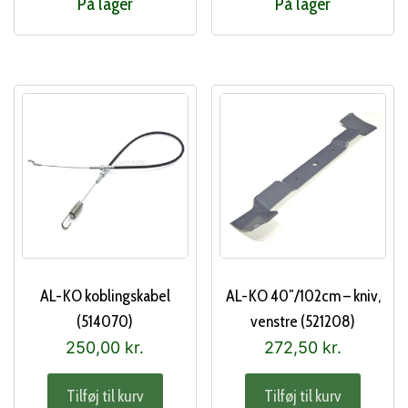
På lager
På lager
AL-KO koblingskabel
AL-KO 40″/102cm – kniv,
(514070)
venstre (521208)
250,00
kr.
272,50
kr.
Tilføj til kurv
Tilføj til kurv