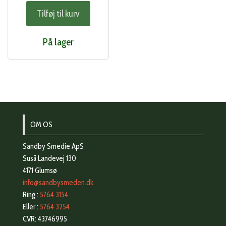
Tilføj til kurv
På lager
OM OS
Sandby Smedie ApS
Suså Landevej 130
4171 Glumsø
info@sandbysmeden.dk
Ring :
5764 3154
Eller :
5764 3254
CVR: 43746995