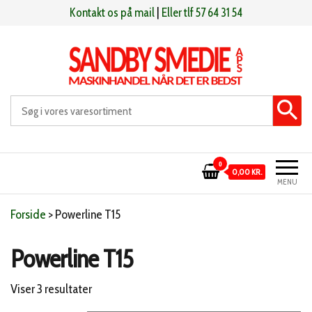
Videre
Kontakt os på mail
|
Eller tlf 57 64 31 54
til
indhold
Sandby smeden
Maskinhandel når det er bedst
0
0,00 KR.
MENU
Forside
>
Powerline T15
Powerline T15
Sorteret
Viser 3 resultater
efter