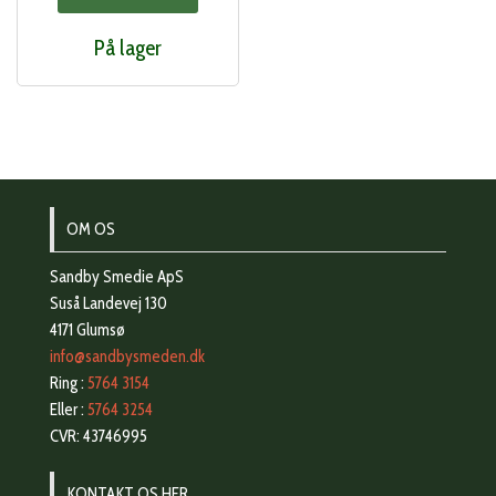
På lager
OM OS
Sandby Smedie ApS
Suså Landevej 130
4171 Glumsø
info@sandbysmeden.dk
Ring :
5764 3154
Eller :
5764 3254
CVR: 43746995
KONTAKT OS HER