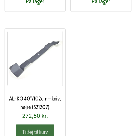
På lager
På lager
AL-KO 40″/102cm – kniv,
højre (521207)
272,50
kr.
Tilføj til kurv