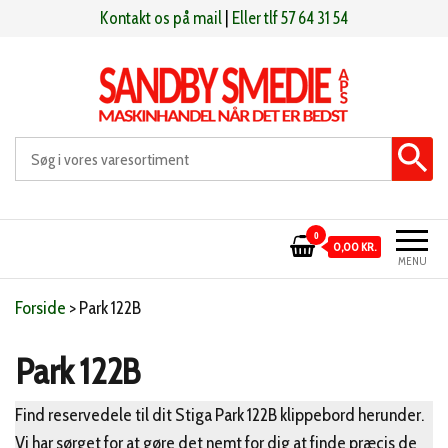
Videre
Kontakt os på mail
|
Eller tlf 57 64 31 54
til
indhold
Sandby smeden
Maskinhandel når det er bedst
0
0,00 KR.
MENU
Forside
>
Park 122B
Park 122B
Find reservedele til dit Stiga Park 122B klippebord herunder.
Vi har sørget for at gøre det nemt for dig at finde præcis de