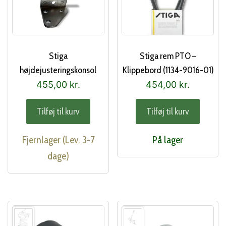
Stiga
Stiga rem PTO –
højdejusteringskonsol
Klippebord (1134-9016-01)
(1134-3011-01)
455,00
kr.
454,00
kr.
Tilføj til kurv
Tilføj til kurv
Fjernlager (Lev. 3-7
På lager
dage)