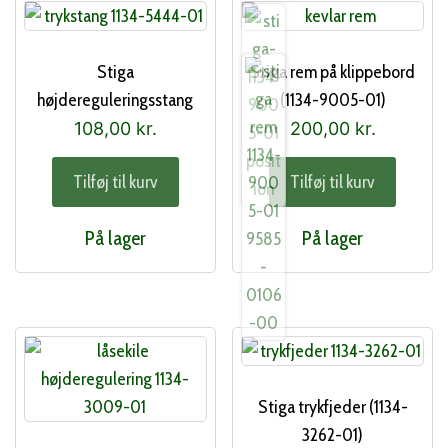
Stiga
Stiga rem på klippebord
højdereguleringsstang
(1134-9005-01)
(1134-5444-01)
108,00
kr.
200,00
kr.
Tilføj til kurv
Tilføj til kurv
På lager
På lager
Stiga trykfjeder (1134-
3262-01)