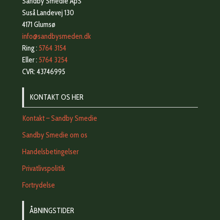
Sandby Smedie ApS
Suså Landevej 130
4171 Glumsø
info@sandbysmeden.dk
Ring :
5764 3154
Eller :
5764 3254
CVR: 43746995
KONTAKT OS HER
Kontakt – Sandby Smedie
Sandby Smedie om os
Handelsbetingelser
Privatlivspolitik
Fortrydelse
ÅBNINGSTIDER