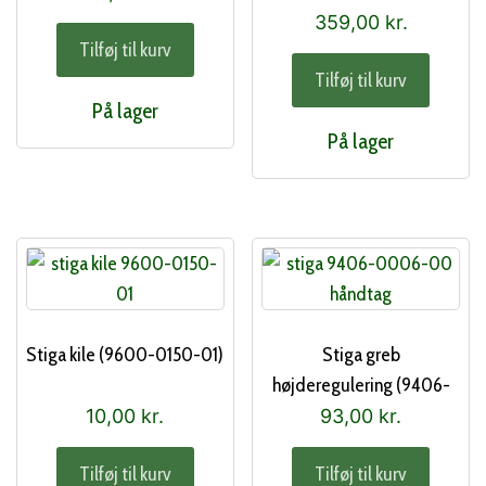
359,00
kr.
Tilføj til kurv
Tilføj til kurv
På lager
På lager
Stiga kile (9600-0150-01)
Stiga greb
højderegulering (9406-
0006-00)
10,00
kr.
93,00
kr.
Tilføj til kurv
Tilføj til kurv