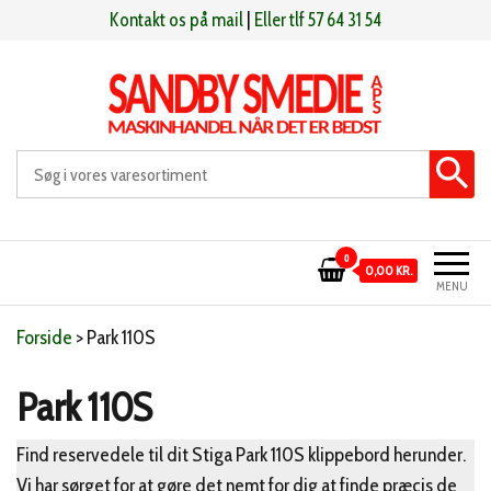
Videre
Kontakt os på mail
|
Eller tlf 57 64 31 54
til
indhold
Sandby smeden
Maskinhandel når det er bedst
0
0,00 KR.
MENU
Forside
>
Park 110S
Park 110S
Find reservedele til dit Stiga Park 110S klippebord herunder.
Vi har sørget for at gøre det nemt for dig at finde præcis de