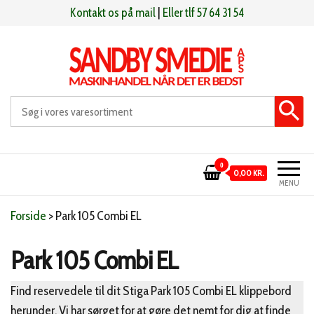
Videre
Kontakt os på mail
|
Eller tlf 57 64 31 54
til
indhold
Sandby smeden
Maskinhandel når det er bedst
0
0,00 KR.
MENU
Forside
>
Park 105 Combi EL
Park 105 Combi EL
Find reservedele til dit Stiga Park 105 Combi EL klippebord
herunder. Vi har sørget for at gøre det nemt for dig at finde