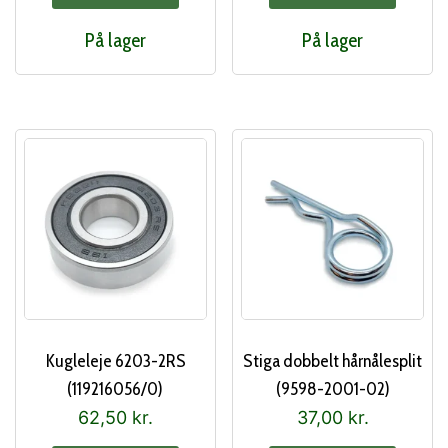
var:
er:
På lager
På lager
279,00 kr..
220,00 kr..
Kugleleje 6203-2RS
Stiga dobbelt hårnålesplit
(119216056/0)
(9598-2001-02)
62,50
kr.
37,00
kr.