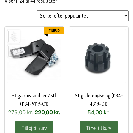
Sorteret
Viser 1–24 af 44 resultater
efter
popularitet
TILBUD
Stiga knivspidser 2 stk
Stiga lejebøsning (1134-
(1134-9119-01)
4319-01)
Den
Den
279,00
kr.
220,00
kr.
54,00
kr.
oprindelige
aktuelle
Tilføj til kurv
Tilføj til kurv
pris
pris