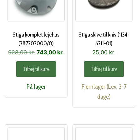
Stiga komplet lejehus
Stiga skive til kniv (1134-
(387203000/0)
6211-01)
Den
Den
928,00
kr.
743,00
kr.
25,00
kr.
oprindelige
aktuelle
Tilføj til kurv
Tilføj til kurv
pris
pris
var:
er:
På lager
Fjernlager (Lev. 3-7
928,00 kr..
743,00 kr..
dage)