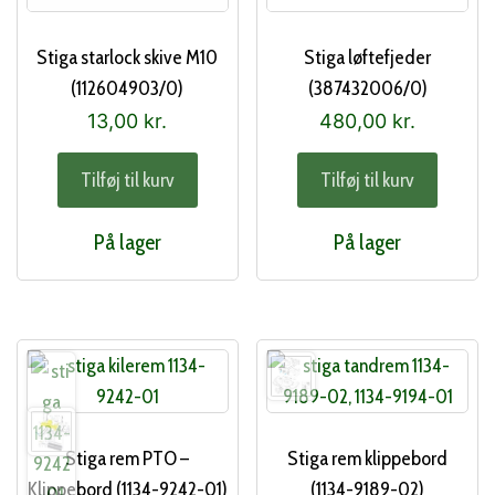
Stiga starlock skive M10
Stiga løftefjeder
(112604903/0)
(387432006/0)
13,00
kr.
480,00
kr.
Tilføj til kurv
Tilføj til kurv
På lager
På lager
Stiga rem PTO –
Stiga rem klippebord
Klippebord (1134-9242-01)
(1134-9189-02)