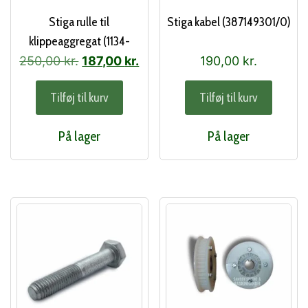
Stiga rulle til
Stiga kabel (387149301/0)
klippeaggregat (1134-
4284-01)
Den
Den
250,00
kr.
187,00
kr.
190,00
kr.
oprindelige
aktuelle
Tilføj til kurv
Tilføj til kurv
pris
pris
var:
er:
På lager
På lager
250,00 kr..
187,00 kr..