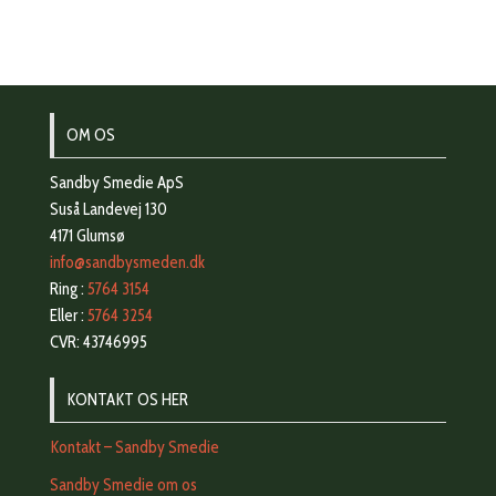
OM OS
Sandby Smedie ApS
Suså Landevej 130
4171 Glumsø
info@sandbysmeden.dk
Ring :
5764 3154
Eller :
5764 3254
CVR: 43746995
KONTAKT OS HER
Kontakt – Sandby Smedie
Sandby Smedie om os