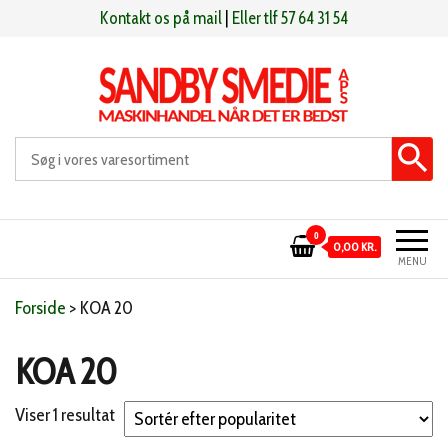
Videre
Kontakt os på mail
|
Eller tlf 57 64 31 54
til
indhold
Sandby smeden
Maskinhandel når det er bedst
0
0,00 KR.
MENU
Forside
>
KOA 20
KOA 20
Viser 1 resultat