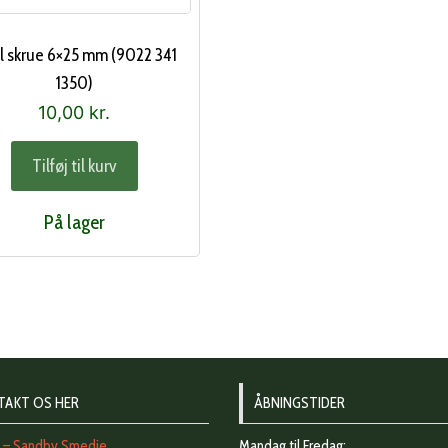
hl skrue 6×25 mm (9022 341
1350)
10,00
kr.
Tilføj til kurv
På lager
TAKT OS HER
ÅBNINGSTIDER
t – Sandby Smedie
Mandag til Fredag: