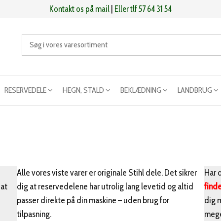
Kontakt os på mail
|
Eller tlf 57 64 31 54
RESERVEDELE
HEGN, STALD
BEKLÆDNING
LANDBRUG
Alle vores viste varer er originale Stihl dele. Det sikrer
Har d
 at
dig at reservedelene har utrolig lang levetid og altid
find
passer direkte på din maskine – uden brug for
dig 
tilpasning.
mege