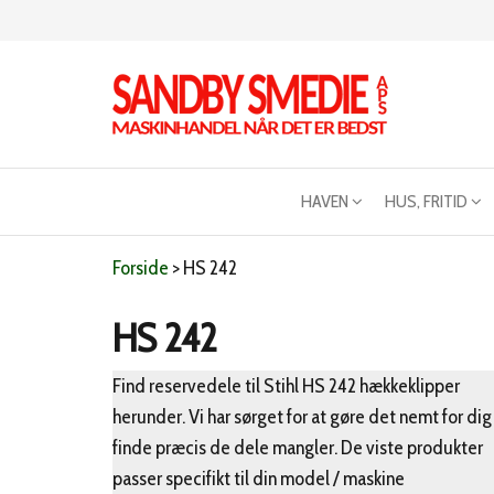
Videre
til
indhold
Sandby
Maskinhandel
når det er
smeden
bedst
HAVEN
HUS, FRITID
Forside
>
HS 242
HS 242
Find reservedele til Stihl HS 242 hækkeklipper
herunder. Vi har sørget for at gøre det nemt for dig
finde præcis de dele mangler. De viste produkter
passer specifikt til din model / maskine