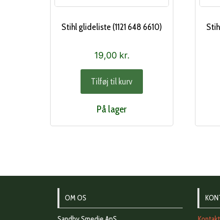
Stihl glideliste (1121 648 6610)
Sti
19,00
kr.
Tilføj til kurv
På lager
OM OS
KON
Sandby Smedie ApS
Kontak