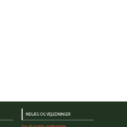
INDLÆG OG VEJLEDNINGER
Syn af sprøjte, marksprøjte