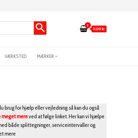
0
0,00 kr.
VÆRKSTED
MÆRKER
u brug for hjælp eller vejledning så kan du også
e meget mere
ved at følge linket. Her kan vi hjælpe
med både splittegninger, serviceintervaller og
t mere