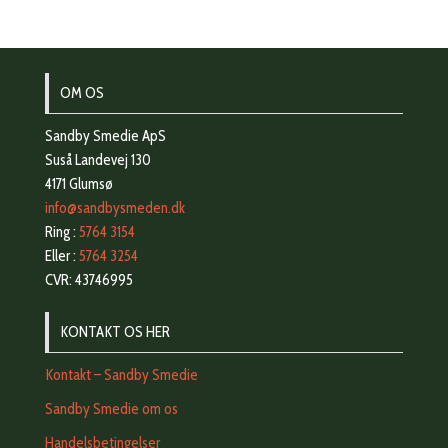
OM OS
Sandby Smedie ApS
Suså Landevej 130
4171 Glumsø
info@sandbysmeden.dk
Ring :
5764 3154
Eller :
5764 3254
CVR: 43746995
KONTAKT OS HER
Kontakt – Sandby Smedie
Sandby Smedie om os
Handelsbetingelser