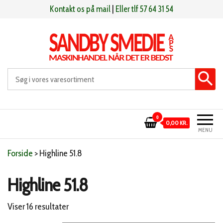
Videre
Kontakt os på mail
|
Eller tlf 57 64 31 54
til
indhold
Sandby smeden
Maskinhandel når det er bedst
0
0,00 KR.
MENU
Forside
>
Highline 51.8
Highline 51.8
Sorteret
Viser 16 resultater
efter