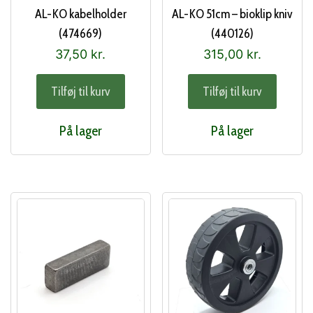
AL-KO kabelholder
AL-KO 51cm – bioklip kniv
(474669)
(440126)
37,50
kr.
315,00
kr.
Tilføj til kurv
Tilføj til kurv
På lager
På lager