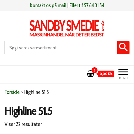
Videre
Kontakt os på mail
|
Eller tlf 57 64 31 54
til
indhold
Sandby smeden
Maskinhandel når det er bedst
0
0,00 KR.
MENU
Forside
>
Highline 51.5
Highline 51.5
Sorteret
Viser 22 resultater
efter