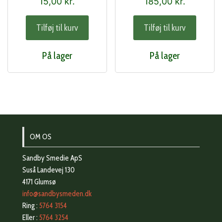
15,00
kr.
185,00
kr.
Tilføj til kurv
Tilføj til kurv
På lager
På lager
OM OS
Sandby Smedie ApS
Suså Landevej 130
4171 Glumsø
info@sandbysmeden.dk
Ring :
5764 3154
Eller :
5764 3254