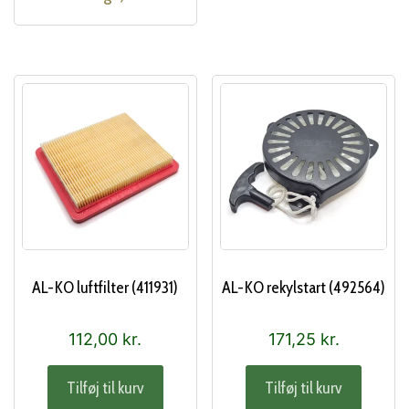
AL-KO luftfilter (411931)
AL-KO rekylstart (492564)
112,00
kr.
171,25
kr.
Tilføj til kurv
Tilføj til kurv