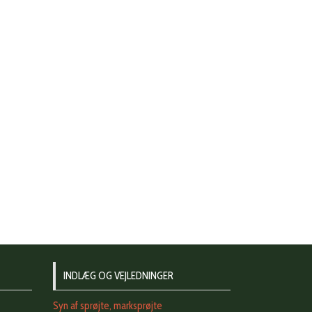
INDLÆG OG VEJLEDNINGER
Syn af sprøjte, marksprøjte