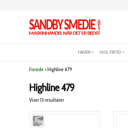
Videre
til
indhold
Sandby
Maskinhandel
når det er
smeden
bedst
HAVEN
HUS, FRITID
Forside
>
Highline 479
Highline 479
Sorteret
Viser 13 resultater
efter
popularitet