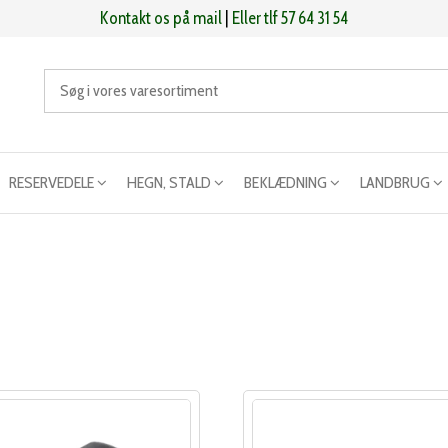
Kontakt os på mail
|
Eller tlf 57 64 31 54
RESERVEDELE
HEGN, STALD
BEKLÆDNING
LANDBRUG