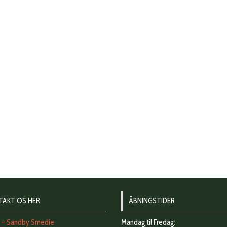
TAKT OS HER
ÅBNINGSTIDER
t – Sandby Smedie
Mandag til Fredag: