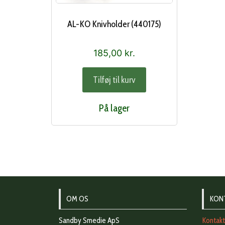
AL-KO Knivholder (440175)
185,00
kr.
Tilføj til kurv
På lager
OM OS
KON
Sandby Smedie ApS
Kontak