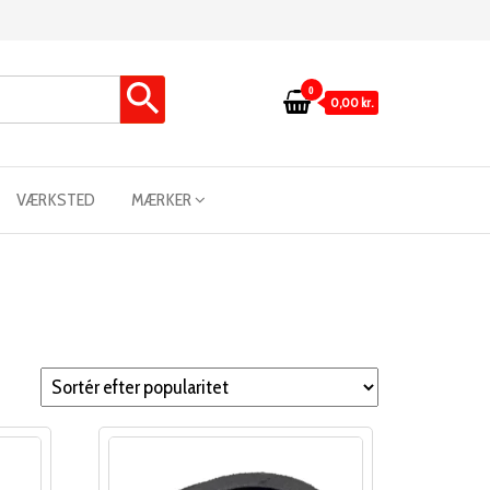
0
0,00 kr.
VÆRKSTED
MÆRKER