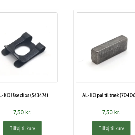
L-KO låseclips (543474)
AL-KO pal til træk (7040
7,50
kr.
7,50
kr.
Tilføj til kurv
Tilføj til kurv