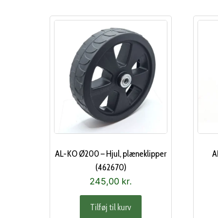
AL-KO Ø200 – Hjul, plæneklipper
A
(462670)
245,00
kr.
Tilføj til kurv