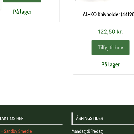
På lager
AL-KO Knivholder (44198
122,50
kr.
Tilføj til kurv
På lager
TAKT OS HER
ÅBNINGSTIDER
t – Sandby Smedie
Mandag til Fredag: