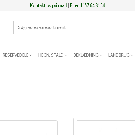
Kontakt os på mail
|
Eller tlf 57 64 31 54
RESERVEDELE
HEGN, STALD
BEKLÆDNING
LANDBRUG