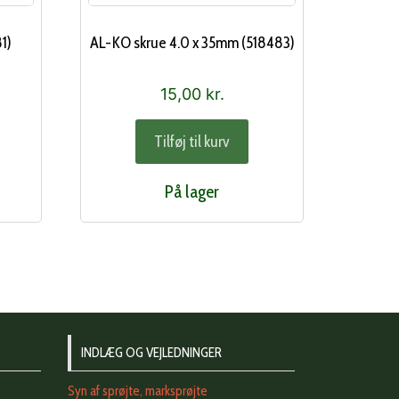
1)
AL-KO skrue 4.0 x 35mm (518483)
15,00
kr.
Tilføj til kurv
På lager
INDLÆG OG VEJLEDNINGER
Syn af sprøjte, marksprøjte