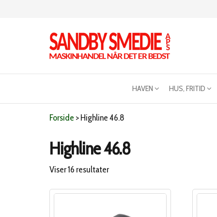
Videre
til
indhold
Sandby
Maskinhandel
når det er
smeden
bedst
HAVEN
HUS, FRITID
Forside
>
Highline 46.8
Highline 46.8
Sorteret
Viser 16 resultater
efter
popularitet