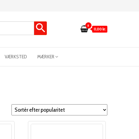
0
0,00 kr.
VÆRKSTED
MÆRKER